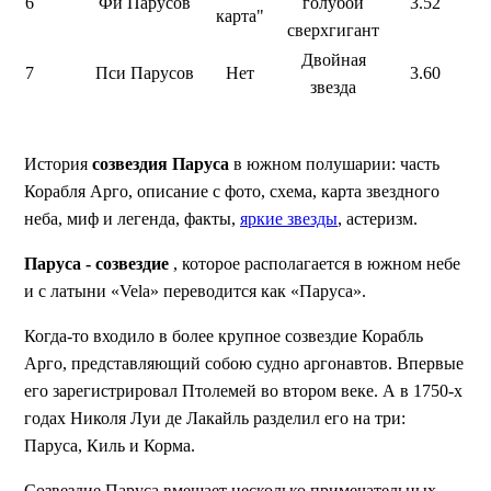
6
Фи Парусов
голубой
3.52
карта"
сверхгигант
Двойная
7
Пси Парусов
Нет
3.60
звезда
История
созвездия Паруса
в южном полушарии: часть
Корабля Арго, описание с фото, схема, карта звездного
неба, миф и легенда, факты,
яркие звезды
, астеризм.
Паруса - созвездие
, которое располагается в южном небе
и с латыни «Vela» переводится как «Паруса».
Когда-то входило в более крупное созвездие Корабль
Арго, представляющий собою судно аргонавтов. Впервые
его зарегистрировал Птолемей во втором веке. А в 1750-х
годах Николя Луи де Лакайль разделил его на три:
Паруса, Киль и Корма.
Созвездие Паруса вмещает несколько примечательных