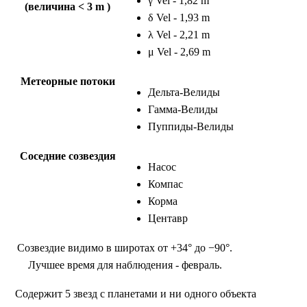
γ Vel - 1,82 m
(величина < 3 m )
δ Vel - 1,93 m
λ Vel - 2,21 m
μ Vel - 2,69 m
Метеорные потоки
Дельта-Велиды
Гамма-Велиды
Пуппиды-Велиды
Соседние созвездия
Насос
Компас
Корма
Центавр
Созвездие видимо в широтах от +34° до −90°.
Лучшее время для наблюдения - февраль.
Содержит 5 звезд с планетами и ни одного объекта