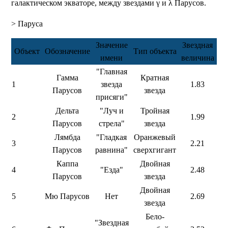
галактическом экваторе, между звездами γ и λ Парусов.
> Паруса
Значение
Звездная
Объект
Обозначение
Тип объекта
имени
величина
"Главная
Гамма
Кратная
1
звезда
1.83
Парусов
звезда
присяги"
Дельта
"Луч и
Тройная
2
1.99
Парусов
стрела"
звезда
Лямбда
"Гладкая
Оранжевый
3
2.21
Парусов
равнина"
сверхгигант
Каппа
Двойная
4
"Езда"
2.48
Парусов
звезда
Двойная
5
Мю Парусов
Нет
2.69
звезда
Бело-
"Звездная