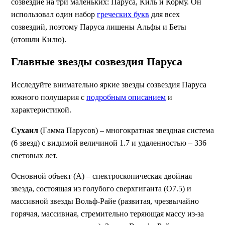
созвездие на три маленьких: Паруса, Киль и Корму. Он
использовал один набор
греческих букв
для всех
созвездий, поэтому Паруса лишены Альфы и Беты
(отошли Килю).
Главные звезды созвездия Паруса
Исследуйте внимательно яркие звезды созвездия Паруса
южного полушария с
подробным описанием
и
характеристикой.
Сухаил
(Гамма Парусов) – многократная звездная система
(6 звезд) с видимой величиной 1.7 и удаленностью – 336
световых лет.
Основной объект (А) – спектроскопическая двойная
звезда, состоящая из голубого сверхгиганта (O7.5) и
массивной звезды Вольф-Райе (развитая, чрезвычайно
горячая, массивная, стремительно теряющая массу из-за