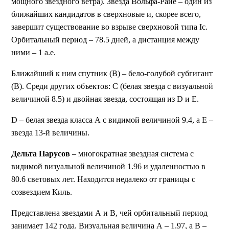
мощного звездного ветра). Звезда Вольфа-Райе – один из
ближайших кандидатов в сверхновые и, скорее всего,
завершит существование во взрыве сверхновой типа Ic.
Орбитальный период – 78.5 дней, а дистанция между
ними – 1 а.е.
Ближайший к ним спутник (В) – бело-голубой субгигант
(B). Среди других объектов: С (белая звезда с визуальной
величиной 8.5) и двойная звезда, состоящая из D и E.
D – белая звезда класса А с видимой величиной 9.4, а E –
звезда 13-й величины.
Дельта Парусов
– многократная звездная система с
видимой визуальной величиной 1.96 и удаленностью в
80.6 световых лет. Находится недалеко от границы с
созвездием Киль.
Представлена звездами А и В, чей орбитальный период
занимает 142 года. Визуальная величина А – 1.97, а В –