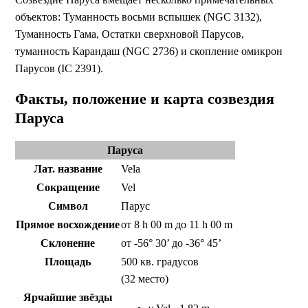
объектов: Туманность восьми вспышек (NGC 3132),
Туманность Гама, Остатки сверхновой Парусов,
туманность Карандаш (NGC 2736) и скопление омикрон
Парусов (IC 2391).
Факты, положение и карта созвездия
Паруса
Паруса
Лат. название
Vela
Сокращение
Vel
Символ
Парус
Прямое восхождение
от 8 h 00 m до 11 h 00 m
Склонение
от -56° 30’ до -36° 45’
Площадь
500 кв. градусов
(32 место)
Ярчайшие звёзды