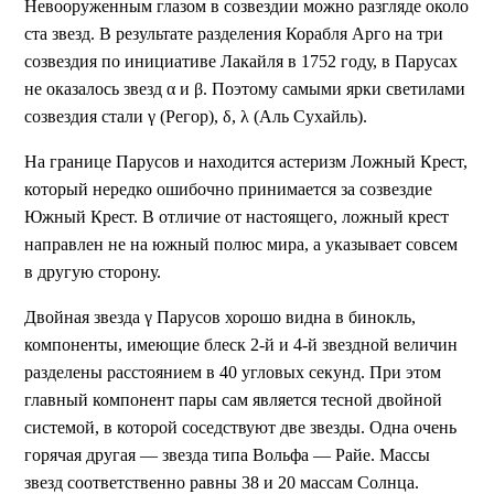
Невооруженным глазом в созвездии можно разгляде около
ста звезд. В результате разделения Корабля Арго на три
созвездия по инициативе Лакайля в 1752 году, в Парусах
не оказалось звезд α и β. Поэтому самыми ярки светилами
созвездия стали γ (Регор), δ, λ (Аль Сухайль).
На границе Парусов и находится астеризм Ложный Крест,
который нередко ошибочно принимается за созвездие
Южный Крест. В отличие от настоящего, ложный крест
направлен не на южный полюс мира, а указывает совсем
в другую сторону.
Двойная звезда γ Парусов хорошо видна в бинокль,
компоненты, имеющие блеск 2-й и 4-й звездной величин
разделены расстоянием в 40 угловых секунд. При этом
главный компонент пары сам является тесной двойной
системой, в которой соседствуют две звезды. Одна очень
горячая другая — звезда типа Вольфа — Райе. Массы
звезд соответственно равны 38 и 20 массам Солнца.