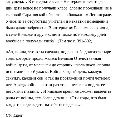
запущена… В интернате в селе Нестерове в некоторые
дни дети вовсе не получали хлеба, словно проживали не в
тыловой Саратовской области, а в блокадном Ленинграде.
Учеба из-за отсутствия учителей и нехватки помещений
была давно заброшена. В интернатах Ровенского района,
в селе Волкове и других, дети также по нескольку дней
вообще не получали хлеба". (Там же с. 391-392).
«Ах, война, что ж ты сделала, подлая...» За долгих четыре
года, которые продолжалась Великая Отечественная
война, дети, от малышей до старших школьников, сполна
испытали все её ужасы. Война каждый день, каждую
секунду, каждый сон и так на протяжении почти четырёх
лет. А ведь война в сотни раз страшнее, если видеть ее
детскими глазами… И никакое время не сможет вылечить
раны от войны, тем более детские. «Эти годы, что были
когда-то, горечь детства забыть не дает…»
Ctrl
Enter