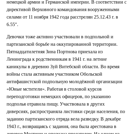
немецкой армии и Германской империи. В соответствии с
директивой Верховного командования вооруженными
силами от 11 ноября 1942 года расстрелян 25.12.43 г. в
6.55".
Девочки тоже активно участвовали в подпольной и
партизанской борьбе на оккупированной территории.
Пятнадцатилетняя Зина Портнова приехала из
Ленинграда к родственникам в 1941 г. на летние
каникулы в деревню Зуй Витебской области. Во время
войны стала активным участником Обольской
антифашистской подпольную молодёжной организации
«Юные мстители». Работая в столовой курсов
переподготовки немецких офицеров, по указанию
подполья отравила пищу. Участвовала в других
диверсиях, распространяла листовки среди населения, по
заданию партизанского отряда вела разведку. В декабре
1943 г., возвращаясь с задания, она была арестована в
деревне Мостище и опознана предателем. На одном из