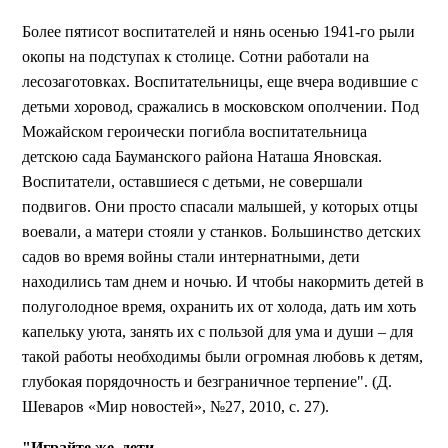
Более пятисот воспитателей и нянь осенью 1941-го рыли
окопы на подступах к столице. Сотни работали на
лесозаготовках. Воспитательницы, еще вчера водившие с
детьми хоровод, сражались в московском ополчении. Под
Можайском героически погибла воспитательница
детскою сада Бауманского района Наташа Яновская.
Воспитатели, оставшиеся с детьми, не совершали
подвигов. Они просто спасали малышей, у которых отцы
воевали, а матери стояли у станков. Большинство детских
садов во время войны стали интернатными, дети
находились там днем и ночью. И чтобы накормить детей в
полуголодное время, охранить их от холода, дать им хоть
капельку уюта, занять их с пользой для ума и души – для
такой работы необходимы были огромная любовь к детям,
глубокая порядочность и безграничное терпение". (Д.
Шеваров «Мир новостей», №27, 2010, с. 27).
"Играйте же, дети