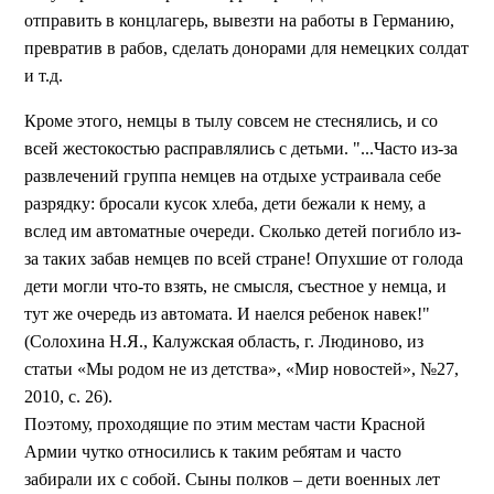
отправить в концлагерь, вывезти на работы в Германию,
превратив в рабов, сделать донорами для немецких солдат
и т.д.
Кроме этого, немцы в тылу совсем не стеснялись, и со
всей жестокостью расправлялись с детьми. "...Часто из-за
развлечений группа немцев на отдыхе устраивала себе
разрядку: бросали кусок хлеба, дети бежали к нему, а
вслед им автоматные очереди. Сколько детей погибло из-
за таких забав немцев по всей стране! Опухшие от голода
дети могли что-то взять, не смысля, съестное у немца, и
тут же очередь из автомата. И наелся ребенок навек!"
(Солохина Н.Я., Калужская область, г. Людиново, из
статьи «Мы родом не из детства», «Мир новостей», №27,
2010, с. 26).
Поэтому, проходящие по этим местам части Красной
Армии чутко относились к таким ребятам и часто
забирали их с собой. Сыны полков – дети военных лет