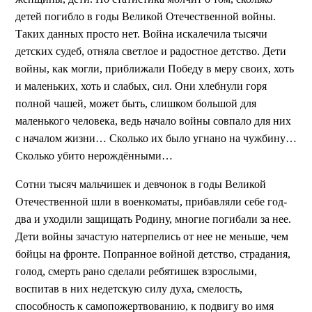
детей погибло в годы Великой Отечественной войны.
Таких данных просто нет. Война искалечила тысячи
детских судеб, отняла светлое и радостное детство. Дети
войны, как могли, приближали Победу в меру своих, хоть
и маленьких, хоть и слабых, сил. Они хлебнули горя
полной чашей, может быть, слишком большой для
маленького человека, ведь начало войны совпало для них
с началом жизни… Сколько их было угнано на чужбину…
Сколько убито нерождёнными…
Сотни тысяч мальчишек и девчонок в годы Великой
Отечественной шли в военкоматы, прибавляли себе год-
два и уходили защищать Родину, многие погибали за нее.
Дети войны зачастую натерпелись от нее не меньше, чем
бойцы на фронте. Попранное войной детство, страдания,
голод, смерть рано сделали ребятишек взрослыми,
воспитав в них недетскую силу духа, смелость,
способность к самопожертвованию, к подвигу во имя