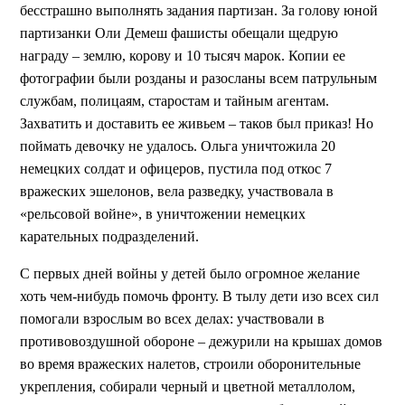
бесстрашно выполнять задания партизан. За голову юной
партизанки Оли Демеш фашисты обещали щедрую
награду – землю, корову и 10 тысяч марок. Копии ее
фотографии были розданы и разосланы всем патрульным
службам, полицаям, старостам и тайным агентам.
Захватить и доставить ее живьем – таков был приказ! Но
поймать девочку не удалось. Ольга уничтожила 20
немецких солдат и офицеров, пустила под откос 7
вражеских эшелонов, вела разведку, участвовала в
«рельсовой войне», в уничтожении немецких
карательных подразделений.
С первых дней войны у детей было огромное желание
хоть чем-нибудь помочь фронту. В тылу дети изо всех сил
помогали взрослым во всех делах: участвовали в
противовоздушной обороне – дежурили на крышах домов
во время вражеских налетов, строили оборонительные
укрепления, собирали черный и цветной металлолом,