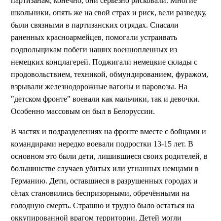
партизанам, конечно, они серьёзно рисковали. Многие
школьники, опять же на свой страх и риск, вели разведку,
были связными в партизанских отрядах. Спасали
раненных красноармейцев, помогали устраивать
подпольщикам побеги наших военнопленных из
немецких концлагерей. Поджигали немецкие склады с
продовольствием, техникой, обмундированием, фуражом,
взрывали железнодорожные вагоны и паровозы. На
"детском фронте" воевали как мальчики, так и девочки.
Особенно массовым он был в Белоруссии.
В частях и подразделениях на фронте вместе с бойцами и
командирами нередко воевали подростки 13-15 лет. В
основном это были дети, лишившиеся своих родителей, в
большинстве случаев убитых или угнанных немцами в
Германию. Дети, оставшиеся в разрушенных городах и
сёлах становились беспризорными, обречёнными на
голодную смерть. Страшно и трудно было остаться на
оккупированной врагом территории. Детей могли