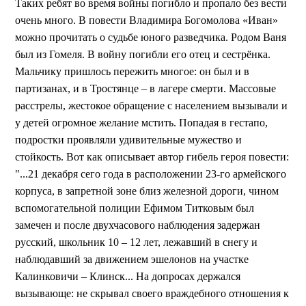
Таких ребят во время войны погибло и пропало без вести
очень много. В повести Владимира Богомолова «Иван»
можно прочитать о судьбе юного разведчика. Родом Ваня
был из Гомеля. В войну погибли его отец и сестрёнка.
Мальчику пришлось пережить многое: он был и в
партизанах, и в Тростянце – в лагере смерти. Массовые
расстрелы, жестокое обращение с населением вызывали и
у детей огромное желание мстить. Попадая в гестапо,
подростки проявляли удивительные мужество и
стойкость. Вот как описывает автор гибель героя повести:
"...21 декабря сего года в расположении 23-го армейского
корпуса, в запретной зоне близ железной дороги, чином
вспомогательной полиции Ефимом Титковым был
замечен и после двухчасового наблюдения задержан
русский, школьник 10 – 12 лет, лежавший в снегу и
наблюдавший за движением эшелонов на участке
Калинковичи – Клинск... На допросах держался
вызывающе: не скрывал своего враждебного отношения к