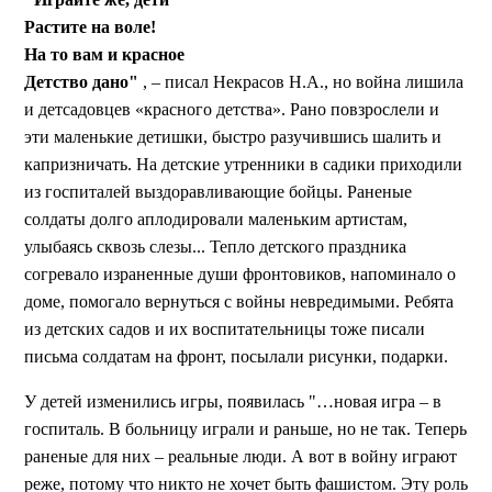
Растите на воле!
На то вам и красное
Детство дано"
, – писал Некрасов Н.А., но война лишила
и детсадовцев «красного детства». Рано повзрослели и
эти маленькие детишки, быстро разучившись шалить и
капризничать. На детские утренники в садики приходили
из госпиталей выздоравливающие бойцы. Раненые
солдаты долго аплодировали маленьким артистам,
улыбаясь сквозь слезы... Тепло детского праздника
согревало израненные души фронтовиков, напоминало о
доме, помогало вернуться с войны невредимыми. Ребята
из детских садов и их воспитательницы тоже писали
письма солдатам на фронт, посылали рисунки, подарки.
У детей изменились игры, появилась "…новая игра – в
госпиталь. В больницу играли и раньше, но не так. Теперь
раненые для них – реальные люди. А вот в войну играют
реже, потому что никто не хочет быть фашистом. Эту роль