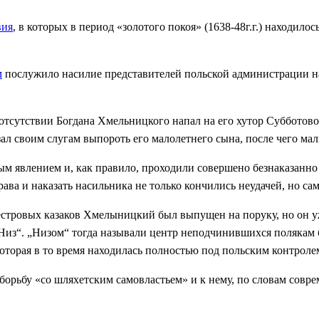
вия
, в которых в период «золотого покоя» (1638-48г.г.) находил
м
послужило насилие представителей польской администрации н
сутствии Богдана Хмельницкого напал на его хутор Субботово, 
л своим слугам выпороть его малолетнего сына, после чего маль
м явлением и, как правило, проходили совершено безнаказанно 
ава и наказать насильника не только кончились неудачей, но с
естровых казаков Хмелыницкий был выпущен на поруку, но он у
из“. „Низом“ тогда называли центр неподчинившихся полякам б
оторая в то время находилась полностью под польским контроле
орьбу «со шляхетским самовластьем» и к нему, по словам соврем