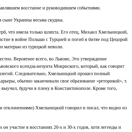
главлявшем восстание и руководившем событиями.
я сыне Украины весьма скудны.
ерб, что имела только шляхта. Его отец, Михаил Хмельницкий,
частие в войне Польши с Турцией и погиб в битве под Цецорой
ен матерью из турецкой неволи.
стно. Вероятнее всего, во Львове, Это утверждение
вовского ксендза-иезуита Мокриского, который, как говорит
коллегий. Следовательно, Хмельницкий прошел полный
арьеры, обычно заканчивали свое образование «реторикой», т.
 выучил, будучи в плену в Константинополе. Кроме того,
ми отклонениями) Хмельницкий говорил и писал, что видно из
 он участие в восстаниях 20-х и 30-х годов, хотя легенды и