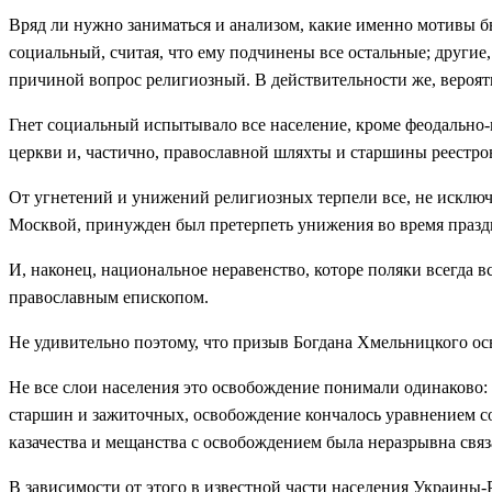
Вряд ли нужно заниматься и анализом, какие именно мотивы 
социальный, считая, что ему подчинены все остальные; другие,
причиной вопрос религиозный. В действительности же, вероятн
Гнет социальный испытывало все население, кроме феодально-
церкви и, частично, православной шляхты и старшины реестро
От угнетений и унижений религиозных терпели все, не исключ
Москвой, принужден был претерпеть унижения во время праздн
И, наконец, национальное неравенство, которе поляки всегда в
православным епископом.
Не удивительно поэтому, что призыв Богдана Хмельницкого ос
Не вce слои населения это освобождение понимали одинаково: 
старшин и зажиточных, освобождение кончалось уравнением со ш
казачества и мещанства с освобождением была неразрывна свя
В зависимости от этого в известной части населения Украины-