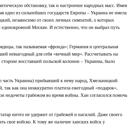
литическую обстановку, так и настроение народных масс. Имея
емя одно из сильнейших государств Европы – Украина не имела
цкий, независимо от своих личных симпатий, о которых
 единокровной Москве. И естественно, что он выбрал путь
ядицы, так называемая «фронда»; Германия и центральная
ьшей невыгодный для себя «вечный мир». Рассчитывать на
а стороне восставшей польской колонии – Украины, было
ую часть Украины) прибывший к нему народ, Хмельницкий
 так как она неаккуратно платила ежегодный «подарок»,
вои недочеты грабежом во время войны. Хан согласился помочь
татар ничто не удержит от грабежей и насилий. Даже своего
ть свое войско. К тому же наличие ханских войск у