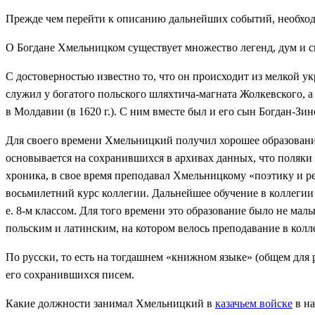
Прежде чем перейти к описанию дальнейших событий, необход
О Богдане Хмельницком существует множество легенд, дум и 
С достоверностью известно то, что он происходит из мелкой у
служил у богатого польского шляхтича-магната Жолкевского, а
в Молдавии (в 1620 г.). С ним вместе был и его сын Богдан-Зи
Для своего времени Хмельницкий получил хорошее образование.
основывается на сохранившихся в архивах данных, что поляки
хроника, в свое время преподавал Хмельницкому «поэтику и p
восьмилетний курс коллегии. Дальнейшее обучение в коллегии 
е. 8-м классом. Для того времени это образование было не ма
польским и латинским, на котором велось преподавание в колл
По русски, то есть на тогдашнем «книжном языке» (общем для 
его сохранившихся писем.
Какие должности занимал Хмельницкий в
казачьем войске
в на