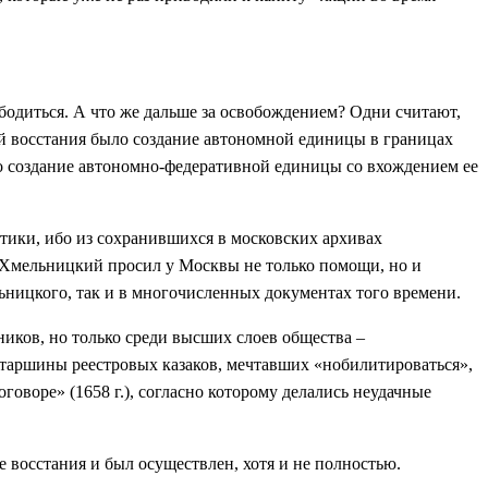
ободиться. А что же дальше за освобождением? Одни считают,
ей восстания было создание автономной единицы в границах
ло создание автономно-федеративной единицы со вхождением ее
итики, ибо из сохранившихся в московских архивах
, Хмельницкий просил у Москвы не только помощи, но и
ьницкого, так и в многочисленных документах того времени.
ников, но только среди высших слоев общества –
старшины реестровых казаков, мечтавших «нобилитироваться»,
оворе» (1658 г.), согласно которому делались неудачные
 восстания и был осуществлен, хотя и не полностью.