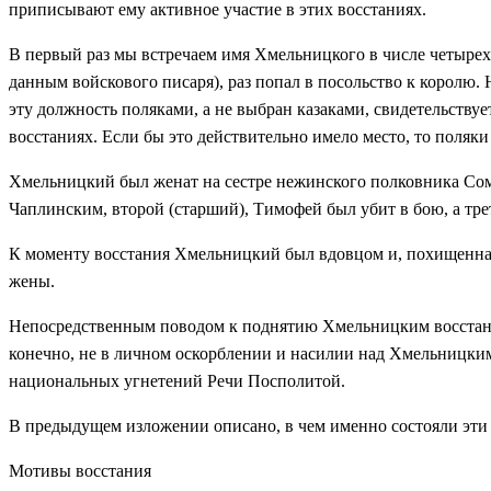
приписывают ему активное участие в этих восстаниях.
В первый раз мы встречаем имя Хмельницкого в числе четырех 
данным войскового писаря), раз попал в посольство к королю.
эту должность поляками, а не выбран казаками, свидетельству
восстаниях. Если бы это действительно имело место, то поляки 
Хмельницкий был женат на сестре нежинского полковника Сомка
Чаплинским, второй (старший), Тимофей был убит в бою, а тр
К моменту восстания Хмельницкий был вдовцом и, похищенная 
жены.
Непосредственным поводом к поднятию Хмельницким восстания
конечно, не в личном оскорблении и насилии над Хмельницким
национальных угнетений Речи Посполитой.
В предыдущем изложении описано, в чем именно состояли эти у
Мотивы восстания