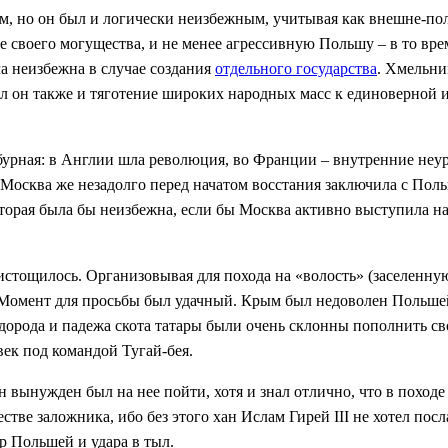
ым, но он был и логически неизбежным, учитывая как внешне-по
е своего могущества, и не менее агрессивную Польшу – в то вр
а неизбежна в случае создания
отдельного государства
. Хмельни
л он также и тяготение широких народных масс к единоверной и
бурная: в Англии шла революция, во Франции – внутренние неур
 Москва же незадолго перед начатом восстания заключила с Пол
оторая была бы неизбежна, если бы Москва активно выступила н
 истощилось. Организовывая для похода на «волость» (заселенн
 Момент для просьбы был удачный. Крым был недоволен Польшей,
недорода и падежа скота татары были очень склонны пополнить с
век под командой Тугай-бея.
вынужден был на нее пойти, хотя и знал отлично, что в походе 
ве заложника, ибо без этого хан Ислам Гирей III не хотел посла
р Польшей и удара в тыл.