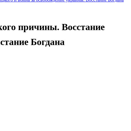
кого причины. Восстание
сстание Богдана