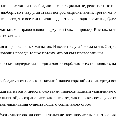
были в восстании преобладающими: социальные, религиозные и
 наоборт, во главу угла ставят вопрос национальный, третьи же,
ее всего, что все три причины действовали одновременно, буду
магнатской православной верхушки (как, например, Кисиль, кн
вых казаков.
ая и православных магнатов. Известен случай когда князь Остр
ования победы только потому, что он был православный.
сячески подчеркивали, одинаково оскорбляло всех не-поляков, н
вободиться от польских насилий нашел горячий отклик среди вс
для магнатов и шляхты оно заканчивалось полным уравнением с 
ляхтой, с сохранением как в первом, так и во втором случае со
зана ликвидация существующего социальною строя.
Руси существовали соглашательские, компромиссные настроения,