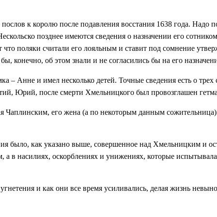
послов к королю после подавления восстания 1638 года. Надо п
 Нескольско позднее имеются сведения о назначении его сотник
ет что поляки считали его лояльным и ставит под сомнение утв
бы, конечно, об этом знали и не согласились бы на его назначени
 – Анне и имел несколько детей. Точные сведения есть о трех 
етий, Юрий, после смерти Хмельницкого был провозглашен гетм
Чаплинским, его жена (а по некоторым данным сожительница) я
 было, как указано выше, совершенное над Хмельницким и ост
, а в насилиях, оскорблениях и унижениях, которые испытывала
гнетения и как они все время усиливались, делая жизнь невыно