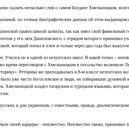
имо сказать несколько слов о самом Богдане Хмельницком, воз
сказаний, но точные биографические данные об этом выдающемс
краинской православной шляхты, так как имел свой фамильный г
 потом у его зятя Даниловского, с отрядом которого принимал у
новий, который попал в плен и только через два года был выкупл
 Учился он в одной из иезуитских школ. В какой точно – неизве
 во время переговоров с Хмельницким в посольство включили Ль
еторику». Реторика же преподавалась в 8-м классе иезуитских 
было уже чисто богословское и люди, не избиравшие духовной к
лым. Хмельницкий владел татарским и турецким языками, которые
егии.
русских и дли украинцев, с известными, правда, диалектически
чале своей карьеры – неизвестно. Неизвестно также, принимал ли