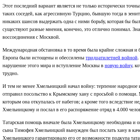
Этот последний вариант является не только исторически точн
таких соседей, как агрессивную Турцию, бывшую тогда в зенит
никаких шансов выдержать одна с ними борьбу, которая бы был
существуют разные мнения, конечно, это отлично понимал. Зна
воссоединения с Москвой.
Международная обстановка в то время была крайне сложная и 
Европа были истощены и обессилены
тридцатилетней войной
.
нарушение этого мира и вступление Москвы в
новую войну
, к
трудно.
И тем не менее Хмельницкий начал войну: терпение народное
отправил посольство к Крымскому хану с просьбой о помощи.
которым она откупалась от набегов; а кроме того вследствие 
Хмельницкому и послал в его распоряжение отряд в 4.000 чело
Татарская помощь вначале была Хмельницкому необходима и он 
сына Тимофея Хмельницкий вынужден был послать хану в качест
Хмельницкого гарантировало его от возможности подкупа тата