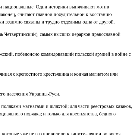
ли национальные. Одни историки выпячивают мотив
 наконец, считают главной побудительной к восстанию
чи взаимно связаны и трудно отделимы одна от другой.
язь Четвертинский), самых высших иерархов православной
ожский, победонсно командовавший польской армией в войне с
ачиная с крепостного крестьянина и кончая магнатом или
его населения Украины-Руси.
поляками-магнатами и шляхтой; для части реестровых казаков,
циального порядка; и только для крестьянства, бедного
 которые уже не раз приводили к капиту– ляции во время