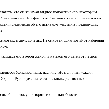
олагать, что он занимал видное положение (по некоторым
ом Чигиринским. Тот факт, что Хмельницкий был назначен на
ерждения лелегенды об его активном участии в предыдущих
е.
сыновьях и двух дочерях. Из сыновей один погиб от избиения
аном.
влялась его второй женой и мачехой его детей от первой
авшееся безнаказанным, насилие. Но причины лежали,
 Укрина-Русъ в резльтате социальных, релгиозных и
симой, а потому повторять их нет надобности.