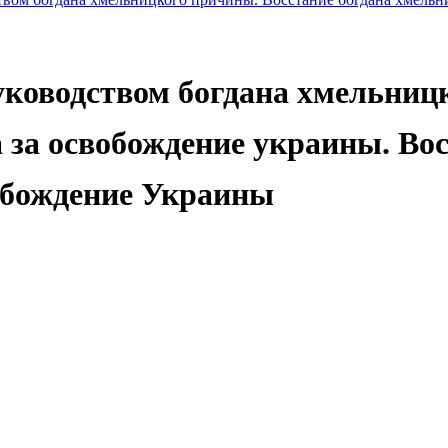
уководством богдана хмельниц
 за освобождение украины. Во
обождение Украины