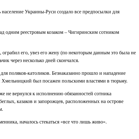
ось население Украины-Руси создало все предпосылки для
ад одним реестровым козаком – Чигиринским сотником
ограбил его, увез его жену (по некоторым данным это была не
чик через несколько дней скончался.
для поляков-католиков. Безнаказанно прошло и нападение
ам Хмельницкий был посажен польскими властями в тюрьму.
же не вернулся к исполнению обязанностей сотника
еглых, казаков и запорожцев, расположенных на острове
м.
енника, началось стекаться «все что лишь живо».