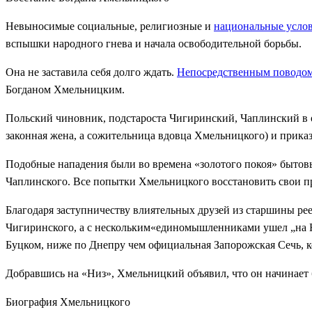
Невыносимые социальные, религиозные и
национальные усло
вспышки народного гнева и начала освободительной борьбы.
Она не заставила себя долго ждать.
Непосредственным поводо
Богданом Хмельницким.
Польский чиновник, подстароста Чигиринский, Чаплинский в от
законная жена, а сожительница вдовца Хмельницкого) и приказа
Подобные нападения были во времена «золотого покоя» бытовы
Чаплинского. Все попытки Хмельницкого восстановить свои пр
Благодаря заступничеству влиятельных друзей из старшины ре
Чигиринского, а с нескольким«единомышленниками ушел „на Н
Буцком, ниже по Днепру чем официальная Запорожская Сечь, к
Добравшись на «Низ», Хмельницкий объявил, что он начинает б
Биография Хмельницкого