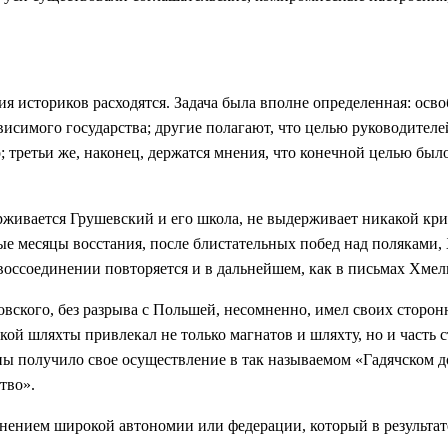
ия историков расходятся. Задача была вполне определенная: осв
висимого государства; другие полагают, что целью руководител
 третьи же, наконец, держатся мнения, что конечной целью бы
ерживается Грушевский и его школа, не выдерживает никакой кр
ые месяцы восстания, после блистательных побед над поляками
воссоединении повторяется и в дальнейшем, как в письмах Хмел
овского, без разрыва с Польшей, несомненно, имел своих сторон
ой шляхты привлекал не только магнатов и шляхту, но и часть 
пы получило свое осуществление в так называемом «Гадячском дог
тво».
анением широкой автономии или федерации, который в результате