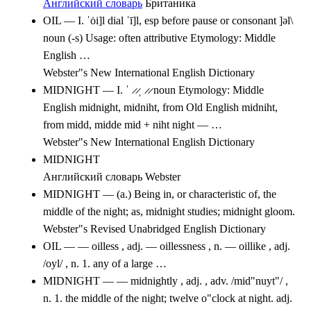
Английский словарь
Британика
OIL — I. ˈȯi]l dial ˈī]l, esp before pause or consonant ]əl\
noun (-s) Usage: often attributive Etymology: Middle
English …
Webster"s New International English Dictionary
MIDNIGHT — I. ˈ ̷ ̷ˌ ̷ ̷ noun Etymology: Middle
English midnight, midniht, from Old English midniht,
from midd, midde mid + niht night — …
Webster"s New International English Dictionary
MIDNIGHT
Английский словарь Webster
MIDNIGHT — (a.) Being in, or characteristic of, the
middle of the night; as, midnight studies; midnight gloom.
Webster"s Revised Unabridged English Dictionary
OIL — — oilless , adj. — oillessness , n. — oillike , adj.
/oyl/ , n. 1. any of a large …
MIDNIGHT — — midnightly , adj. , adv. /mid"nuyt"/ ,
n. 1. the middle of the night; twelve o"clock at night. adj.