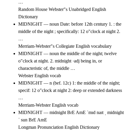
…
Random House Webster"s Unabridged English
Dictionary
MIDNIGHT — noun Date: before 12th century 1. : the
middle of the night ; specifically: 12 o"clock at night 2.
…
Merriam-Webster"s Collegiate English vocabulary
MIDNIGHT — noun the middle of the night; twelve
o"clock at night. 2. midnight ·adj being in, or
characteristic of, the middle …
Webster English vocab
MIDNIGHT — n (bef. 12c) 1: the middle of the night;
specif: 12 o"clock at night 2: deep or extended darkness
…
Merriam-Webster English vocab
MIDNIGHT — midnight BrE AmE ˈmɪd naɪt ˌ midnight
ˈ sun BrE AmE
Longman Pronunciation English Dictionary