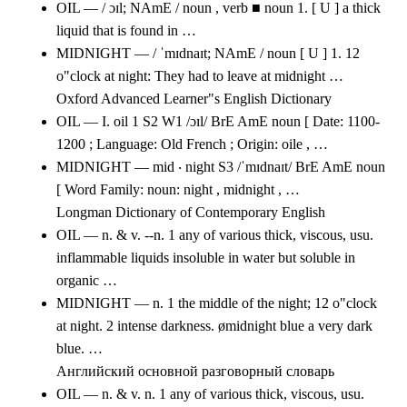
OIL — / ɔɪl; NAmE / noun , verb ■ noun 1. [ U ] a thick
liquid that is found in …
MIDNIGHT — / ˈmɪdnaɪt; NAmE / noun [ U ] 1. 12
o"clock at night: They had to leave at midnight …
Oxford Advanced Learner"s English Dictionary
OIL — I. oil 1 S2 W1 /ɔɪl/ BrE AmE noun [ Date: 1100-
1200 ; Language: Old French ; Origin: oile , …
MIDNIGHT — mid ‧ night S3 /ˈmɪdnaɪt/ BrE AmE noun
[ Word Family: noun: night , midnight , …
Longman Dictionary of Contemporary English
OIL — n. & v. --n. 1 any of various thick, viscous, usu.
inflammable liquids insoluble in water but soluble in
organic …
MIDNIGHT — n. 1 the middle of the night; 12 o"clock
at night. 2 intense darkness. ømidnight blue a very dark
blue. …
Английский основной разговорный словарь
OIL — n. & v. n. 1 any of various thick, viscous, usu.