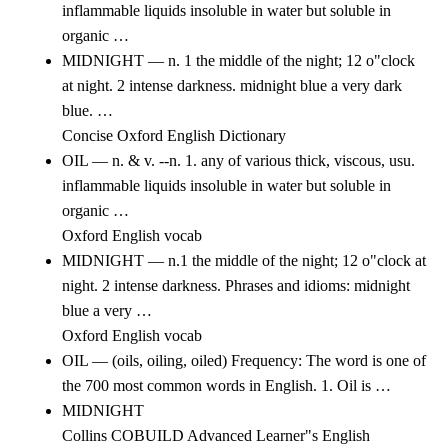
inflammable liquids insoluble in water but soluble in
organic …
MIDNIGHT — n. 1 the middle of the night; 12 o"clock
at night. 2 intense darkness. midnight blue a very dark
blue. …
Concise Oxford English Dictionary
OIL — n. & v. --n. 1. any of various thick, viscous, usu.
inflammable liquids insoluble in water but soluble in
organic …
Oxford English vocab
MIDNIGHT — n.1 the middle of the night; 12 o"clock at
night. 2 intense darkness. Phrases and idioms: midnight
blue a very …
Oxford English vocab
OIL — (oils, oiling, oiled) Frequency: The word is one of
the 700 most common words in English. 1. Oil is …
MIDNIGHT
Collins COBUILD Advanced Learner"s English