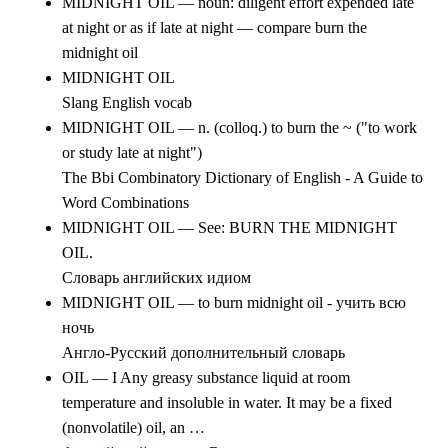
MIDNIGHT OIL — noun: diligent effort expended late
at night or as if late at night — compare burn the
midnight oil
MIDNIGHT OIL
Slang English vocab
MIDNIGHT OIL — n. (colloq.) to burn the ~ ("to work
or study late at night")
The Bbi Combinatory Dictionary of English - A Guide to
Word Combinations
MIDNIGHT OIL — See: BURN THE MIDNIGHT
OIL.
Словарь английских идиом
MIDNIGHT OIL — to burn midnight oil - учить всю
ночь
Англо-Русский дополнительный словарь
OIL — I Any greasy substance liquid at room
temperature and insoluble in water. It may be a fixed
(nonvolatile) oil, an …