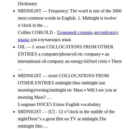
Dictionary
MIDNIGHT — Frequency: The word is one of the 3000
most common words in English. 1. Midnight is twelve
o’clock in the …
Collins COBUILD -
Толковый словарь
английского
языка
для изучающих язык
OIL — I. noun COLLOCATIONS FROM OTHER
ENTRIES a computer/phone/oil etc company ▪ an
international oil company an energy/oil/fuel crisis ▪ There
…
MIDNIGHT — noun COLLOCATIONS FROM
OTHER ENTRIES midnight blue midnight sun
morning/evening/midnight etc Mass ▪ Will I see you at
morning Mass? …
Longman DOCE5 Extras English vocabulary
MIDNIGHT — [U] - 12 o"clock in the middle of the
nightThere"s a great film on TV at midnight.The
midnight film …