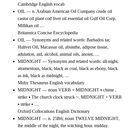
Cambridge English vocab
OIL — n. Arabian American Oil Company crude oil
castor oil plant cod liver oil essential oil Gulf Oil Corp.
Millikan oil …
Britannica Concise Encyclopedia
OIL — Synonyms and related words: Barbados tar,
Haliver Oil, Macassar oil, absinthe, adipose tissue,
adulation, aid, alcohol, animal oils, anoint, …
MIDNIGHT — Synonyms and related words: all-night,
atramentous, black, black as coal, black as ebony, black
as ink, black as midnight, …
Moby Thesaurus English vocabulary
MIDNIGHT — noun VERB + MIDNIGHT ▪ chime ,
strike ▪ The church clock struck ~. MIDNIGHT + VERB
▪ strike ▪ …
Oxford Collocations English Dictionary
MIDNIGHT — n. 25B6; noun TWELVE MIDNIGHT,
the middle of the night, the witching hour. midday.