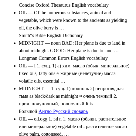
Concise Oxford Thesaurus English vocabulary
OIL — Of the numerous substances, animal and
vegetable, which were known to the ancients as yielding
oil, the olive berry is …
Smith"s Bible English Dictionary
MIDNIGHT — noun BAD: Her plane is due to land in
about midnight. GOOD: Her plane is due to land …
Longman Common Errors English vocabulary
OIL — I 1. сущ. 1) а) хим. масло (обык. минеральное)
fixed oils, fatty oils ≈ жирные (нелетучие) масла
volatile oils, essential …
MIDNIGHT — 1. сущ. 1) полночь 2) непроглядная
тьма as black/dark as midnight ≈ очень темный 2.
прил. полуночный, полночный It is …
Большой
Англо-Русский словарь
OIL — oil.ogg 1. ɔıl n 1. масло (обыкн. растительное
или минеральное) vegetable oil - растительное масло
olive palm, cottonseed, …