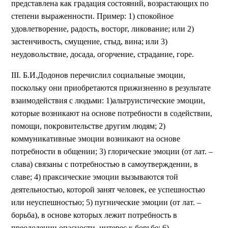
представлена как градация состояний, возрастающих по
степени выраженности. Пример: 1) спокойное
удовлетворение, радость, восторг, ликование; или 2)
застенчивость, смущение, стыд, вина; или 3)
неудовольствие, досада, огорчение, страдание, горе.
III. Б.И.Додонов перечислил социальные эмоции,
поскольку они приобретаются прижизненно в результате
взаимодействия с людьми: 1)альтруистические эмоции,
которые возникают на основе потребности в содействии,
помощи, покровительстве другим людям; 2)
коммуникативные эмоции возникают на основе
потребности в общении; 3) глорические эмоции (от лат. –
слава) связаны с потребностью в самоутверждении, в
славе; 4) праксические эмоции вызываются той
деятельностью, которой занят человек, ее успешностью
или неуспешностью; 5) пугнические эмоции (от лат. –
борьба), в основе которых лежит потребность в
преодолении опасности, интерес к борьбе; 6)