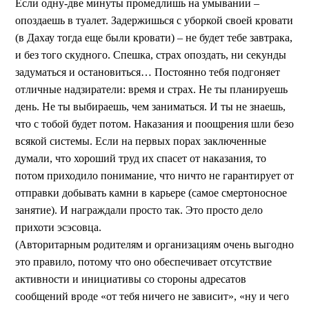
Если одну-две минуты промедлишь на умывании –
опоздаешь в туалет. Задержишься с уборкой своей кровати
(в Дахау тогда еще были кровати) – не будет тебе завтрака,
и без того скудного. Спешка, страх опоздать, ни секунды
задуматься и остановиться… Постоянно тебя подгоняет
отличные надзиратели: время и страх. Не ты планируешь
день. Не ты выбираешь, чем заниматься. И ты не знаешь,
что с тобой будет потом. Наказания и поощрения шли безо
всякой системы. Если на первых порах заключенные
думали, что хороший труд их спасет от наказания, то
потом приходило понимание, что ничто не гарантирует от
отправки добывать камни в карьере (самое смертоносное
занятие). И награждали просто так. Это просто дело
прихоти эсэсовца.
(Авторитарным родителям и организациям очень выгодно
это правило, потому что оно обеспечивает отсутствие
активности и инициативы со стороны адресатов
сообщений вроде «от тебя ничего не зависит», «ну и чего