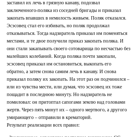
заставил их лечь в грязную канаву, подозвал
заключенного-поляка из соседней бригады и приказал
закопать впавших в немилость живьем. Поляк отказался.
Эсэсовец стал его избивать, но поляк продолжал
отказываться. Тогда надзиратель приказал им поменяться
местами, и те двое получили приказ закопать поляка. И
они стали закапывать своего сотоварища по несчастью без
малейших колебаний. Когда поляка почти закопали,
эсэсовец приказал им остановиться, выкопать его
обратно, а затем снова самим лечь в канаву. И снова
приказал поляку их закопать. На этот раз он подчинился –
или из чувства мести, или думая, что эсэсовец их тоже
пощадит в последнюю минуту. Но надзиратель не
помиловал: он притоптал сапогами землю над головами
жертв. Через пять минут их – одного мертвого, а другого
умирающего – отправили в крематорий.
Результат реализации всех правил: