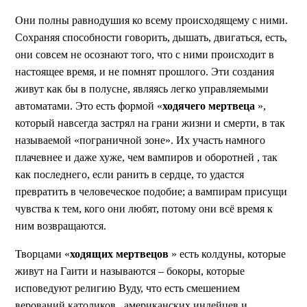
Они полны равнодушия ко всему происходящему с ними.
Сохраняя способности говорить, дышать, двигаться, есть,
они совсем не осознают того, что с ними происходит в
настоящее время, и не помнят прошлого. Эти создания
живут как бы в полусне, являясь легко управляемыми
автоматами. Это есть формой «
ходячего мертвеца
»,
который навсегда застрял на грани жизни и смерти, в так
называемой «пограничной зоне». Их участь намного
плачевнее и даже хуже, чем вампиров и оборотней , так
как последнего, если ранить в сердце, то удастся
превратить в человеческое подобие; а вампирам присущи
чувства к тем, кого они любят, потому они всё время к
ним возвращаются.
Творцами «
ходящих мертвецов
» есть колдуны, которые
живут на Гаити и называются – бокоры, которые
исповедуют религию Вуду, что есть смешением
верований католиков , американских индейцев и