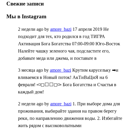
Свежие записи
Мы в Instagram
2 недели ago
by
amore_bazi
17 апреля 2019 Не
подходит для тех, кто родился в год ТИГРА
Активация Бога Богатства 07:00-09:00 Юго-Восток
Налейте чашку зеленого чая, подсластите его,
добавьте меда или джема, и поставьте в
3 месяца ago
by
amore_bazi
Крутим карусельку ➡и
вливаемся в Новый поток! АкТиВаЦиЯ на 6
февраля! ▫◽◻⬜⬜◻◽▫ Бога Богатства и Счастья в
каждый дом!
2 недели ago
by
amore_bazi
1. При выборе дома для
проживания, выбирайте здания на правом берегу
реки, по направлению движения воды. 2. Избегайте
жить рядом с высоковольтными