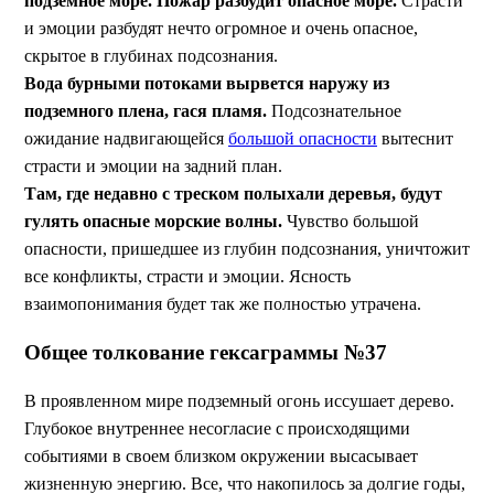
подземное море. Пожар разбудит опасное море.
Страсти
и эмоции разбудят нечто огромное и очень опасное,
скрытое в глубинах подсознания.
Вода бурными потоками вырвется наружу из
подземного плена, гася пламя.
Подсознательное
ожидание надвигающейся
большой опасности
вытеснит
страсти и эмоции на задний план.
Там, где недавно с треском полыхали деревья, будут
гулять опасные морские волны.
Чувство большой
опасности, пришедшее из глубин подсознания, уничтожит
все конфликты, страсти и эмоции. Ясность
взаимопонимания будет так же полностью утрачена.
Общее толкование гексаграммы №37
В проявленном мире подземный огонь иссушает дерево.
Глубокое внутреннее несогласие с происходящими
событиями в своем близком окружении высасывает
жизненную энергию. Все, что накопилось за долгие годы,