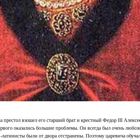
На престол взошел его старший брат и крестный Федор III Алексе
рвого оказались большие проблемы. Он всегда был очень любозн
и-латинисты были от двора отстранены. Поэтому царевича обучал