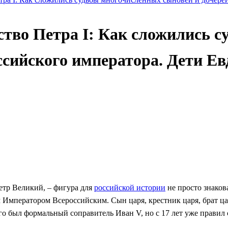
мство Петра I: Как сложились 
оссийского императора. Дети Е
етр Великий, – фигура для
российской истории
не просто знаков
м Императором Всероссийским. Сын царя, крестник царя, брат ца
го был формальный соправитель Иван V, но с 17 лет уже правил с