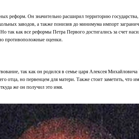
ных реформ. Он значительно расширил территорию государства,
екольных заводов, а также понизив до минимума импорт заграни
Но так как все реформы Петра Первого достигались за счет нас
ьно противоположные оценки.
ствование, так как он родился в семье царя Алексея Михайлови
его отца, но первенцем для матери. Также стоит заметить, что
откуда же он получил это имя.