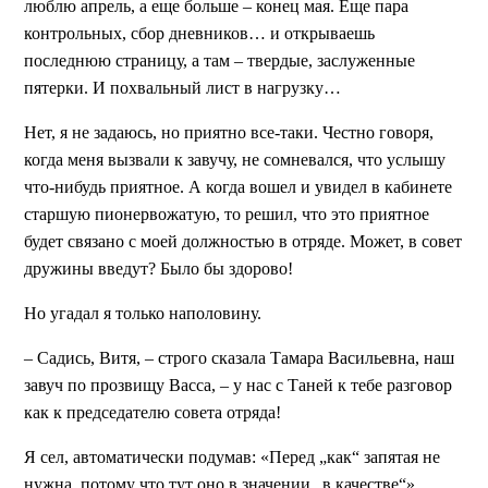
люблю апрель, а еще больше – конец мая. Еще пара
контрольных, сбор дневников… и открываешь
последнюю страницу, а там – твердые, заслуженные
пятерки. И похвальный лист в нагрузку…
Нет, я не задаюсь, но приятно все-таки. Честно говоря,
когда меня вызвали к завучу, не сомневался, что услышу
что-нибудь приятное. А когда вошел и увидел в кабинете
старшую пионервожатую, то решил, что это приятное
будет связано с моей должностью в отряде. Может, в совет
дружины введут? Было бы здорово!
Но угадал я только наполовину.
– Садись, Витя, – строго сказала Тамара Васильевна, наш
завуч по прозвищу Васса, – у нас с Таней к тебе разговор
как к председателю совета отряда!
Я сел, автоматически подумав: «Перед „как“ запятая не
нужна, потому что тут оно в значении „в качестве“».