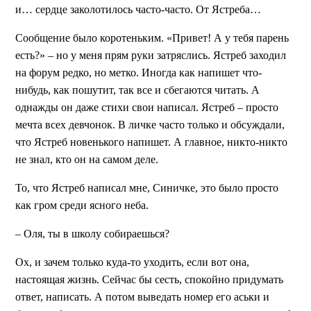
и… сердце заколотилось часто-часто. От Ястреба…
Сообщение было коротеньким. «Привет! А у тебя парень
есть?» – но у меня прям руки затряслись. Ястреб заходил
на форум редко, но метко. Иногда как напишет что-
нибудь, как пошутит, так все и сбегаются читать. А
однажды он даже стихи свои написал. Ястреб – просто
мечта всех девчонок. В личке часто только и обсуждали,
что Ястреб новенького напишет. А главное, никто-никто
не знал, кто он на самом деле.
То, что Ястреб написал мне, Синичке, это было просто
как гром среди ясного неба.
– Оля, ты в школу собираешься?
Ох, и зачем только куда-то уходить, если вот она,
настоящая жизнь. Сейчас бы сесть, спокойно придумать
ответ, написать. А потом выведать номер его аськи и