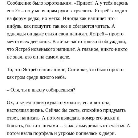
Сообщение было коротеньким. «Привет! А у тебя парень
есть?» – но у меня прям руки затряслись. Ястреб заходил
на форум редко, но метко. Иногда как напишет что-
нибудь, как пошутит, так все и сбегаются читать. А
однажды он даже стихи свои написал. Ястреб – просто
мечта всех девчонок. В личке часто только и обсуждали,
что Ястреб новенького напишет. А главное, никто-никто
не знал, кто он на самом деле.
То, что Ястреб написал мне, Синичке, это было просто
как гром среди ясного неба.
– Оля, ты в школу собираешься?
Ох, и зачем только куда-то уходить, если вот она,
настоящая жизнь. Сейчас бы сесть, спокойно придумать
ответ, написать. А потом выведать номер его аськи и
болтать, болтать ночами… я аж зажмурилась от счастья. А
потом взяла портфель и угрюмо поплелась к двери.