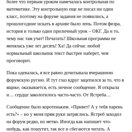
более что первым уроком намечалась контрольная по
математике. Эту контрольную еще не писал ни один
класс, поэтому на форуме задания не появились, а
прошлогодние искать в архиве было лень. Потом физра,
история и только один приличный урок – ОКГ. Да и то,
чему нас там учат! Печатать? Школьная программа не
менялась уже лет десять! Ха! Да сейчас любой
нормальный школьник текст быстрее наберет, чем
проговорит.
Пока одевалась, я все равно дочитывала вчерашнюю
форумскую ругню. И тут глаз вдруг зацепился за то, что в
ящике, оказывается, есть личное сообщение. Я открыла
и… сердце заколотилось часто-часто. От Ястреба…
Сообщение было коротеньким. «Привет! А у тебя парень
есть?» – но у меня прям руки затряслись. Ястреб заходил
на форум редко, но метко. Иногда как напишет что-
нибудь, как пошутит, так все и сбегаются читать. А