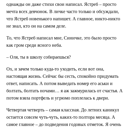
однажды он даже стихи свои написал. Ястреб – просто
мечта всех девчонок. В личке часто только и обсуждали,
что Ястреб новенького напишет. А главное, никто-никто
не знал, кто он на самом деле.
То, что Ястреб написал мне, Синичке, это было просто
как гром среди ясного неба.
– Оля, ты в школу собираешься?
Ох, и зачем только куда-то уходить, если вот она,
настоящая жизнь. Сейчас бы сесть, спокойно придумать
ответ, написать. А потом выведать номер его аськи и
болтать, болтать ночами… я аж зажмурилась от счастья. А
потом взяла портфель и угрюмо поплелась к двери.
Четвертая четверть – самая классная. До летних каникул
остается совсем чуть-чуть, каких-то полтора месяца. А
самое главное – до подведения годовых отметок. Я очень