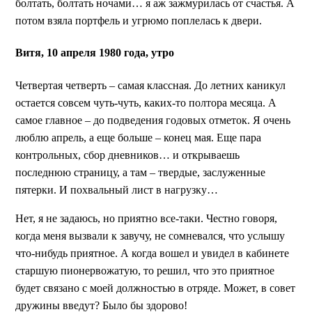
болтать, болтать ночами… я аж зажмурилась от счастья. А
потом взяла портфель и угрюмо поплелась к двери.
Витя, 10 апреля 1980 года, утро
Четвертая четверть – самая классная. До летних каникул
остается совсем чуть-чуть, каких-то полтора месяца. А
самое главное – до подведения годовых отметок. Я очень
люблю апрель, а еще больше – конец мая. Еще пара
контрольных, сбор дневников… и открываешь
последнюю страницу, а там – твердые, заслуженные
пятерки. И похвальный лист в нагрузку…
Нет, я не задаюсь, но приятно все-таки. Честно говоря,
когда меня вызвали к завучу, не сомневался, что услышу
что-нибудь приятное. А когда вошел и увидел в кабинете
старшую пионервожатую, то решил, что это приятное
будет связано с моей должностью в отряде. Может, в совет
дружины введут? Было бы здорово!