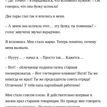
– Да! Точно! – я обрадовался, что вспомнил нужное. – Он
говорил, что она булку испекла!
Две пары глаз так и впились в меня.
– А зачем она испекла этот… эту булку, ты помнишь? –
голос завучихи звучал вкрадчиво.
Я вспомнил. Мне стало жарко. Теперь понятно, почему
меня вызвали.
– Нуууу… – начал я. – Просто так… Кажется…
– Вот! – обличающе подняла палец старшая
пионервожатая. – Вот тлетворное влияние! Витя! Ты же
никогда не врал! Ты же председатель совета отряда!
Отличник! У тебя папа партийный работник!
Мне стало совсем плохо. Я действительно впервые в
жизни врал старшим товарищам. Но правду мне говорить
совсем не хотелось. Поэтому я решил молчать.