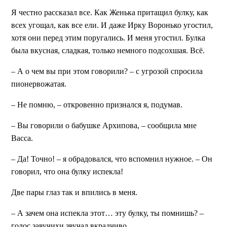
Я честно рассказал все. Как Женька притащил булку, как
всех угощал, как все ели. И даже Ирку Воронько угостил,
хотя они перед этим поругались. И меня угостил. Булка
была вкусная, сладкая, только немного подсохшая. Всё.
– А о чем вы при этом говорили? – с угрозой спросила
пионервожатая.
– Не помню, – откровенно признался я, подумав.
– Вы говорили о бабушке Архипова, – сообщила мне
Васса.
– Да! Точно! – я обрадовался, что вспомнил нужное. – Он
говорил, что она булку испекла!
Две пары глаз так и впились в меня.
– А зачем она испекла этот… эту булку, ты помнишь? –
голос завучихи звучал вкрадчиво.