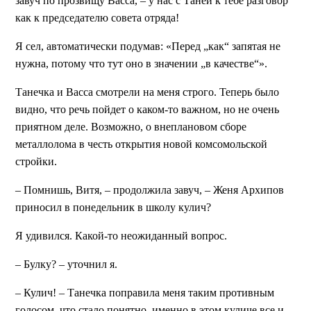
завуч по прозвищу Васса, – у нас с Таней к тебе разговор
как к председателю совета отряда!
Я сел, автоматически подумав: «Перед „как“ запятая не
нужна, потому что тут оно в значении „в качестве“».
Танечка и Васса смотрели на меня строго. Теперь было
видно, что речь пойдет о каком-то важном, но не очень
приятном деле. Возможно, о внеплановом сборе
металлолома в честь открытия новой комсомольской
стройки.
– Помнишь, Витя, – продолжила завуч, – Женя Архипов
приносил в понедельник в школу кулич?
Я удивился. Какой-то неожиданный вопрос.
– Булку? – уточнил я.
– Кулич! – Танечка поправила меня таким противным
голосом, что стало понятно, именно в этом куличе все и