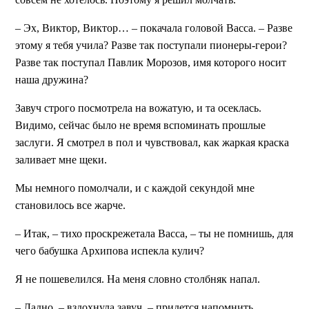
– Эх, Виктор, Виктор… – покачала головой Васса. – Разве
этому я тебя учила? Разве так поступали пионеры-герои?
Разве так поступал Павлик Морозов, имя которого носит
наша дружина?
Завуч строго посмотрела на вожатую, и та осеклась.
Видимо, сейчас было не время вспоминать прошлые
заслуги. Я смотрел в пол и чувствовал, как жаркая краска
заливает мне щеки.
Мы немного помолчали, и с каждой секундой мне
становилось все жарче.
– Итак, – тихо проскрежетала Васса, – ты не помнишь, для
чего бабушка Архипова испекла кулич?
Я не пошевелился. На меня словно столбняк напал.
– Ладно, – вздохнула завуч, – придется напомнить.