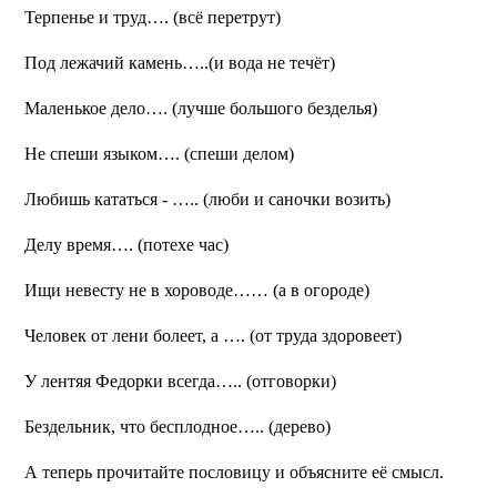
Терпенье и труд…. (всё перетрут)
Под лежачий камень…..(и вода не течёт)
Маленькое дело….
(лучше большого безделья)
Не спеши языком…. (спеши делом)
Любишь кататься - …..
(люби и саночки возить)
Делу время…. (потехе час)
Ищи невесту не в хороводе…… (а в огороде)
Человек от лени болеет, а ….
(от труда здоровеет)
У лентяя Федорки всегда….. (отговорки)
Бездельник, что бесплодное….. (дерево)
А теперь прочитайте пословицу и объясните её смысл.