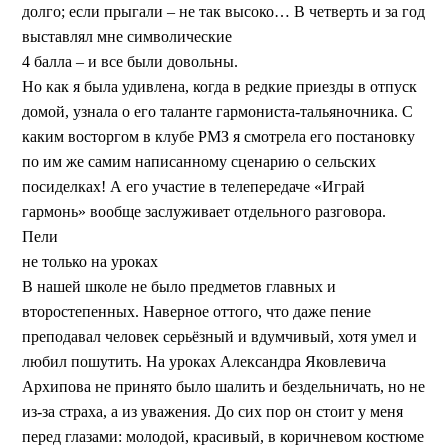
долго; если прыгали – не так высоко… В четверть и за год
выставлял мне символические
4 балла – и все были довольны.
Но как я была удивлена, когда в редкие приезды в отпуск
домой, узнала о его таланте гармониста-тальяночника. С
каким восторгом в клубе РМЗ я смотрела его постановку
по им же самим написанному сценарию о сельских
посиделках! А его участие в телепередаче «Играй
гармонь» вообще заслуживает отдельного разговора.
Пели
не только на уроках
В нашей школе не было предметов главных и
второстепенных. Наверное оттого, что даже пение
преподавал человек серьёзный и вдумчивый, хотя умел и
любил пошутить. На уроках Александра Яковлевича
Архипова не принято было шалить и бездельничать, но не
из-за страха, а из уважения. До сих пор он стоит у меня
перед глазами: молодой, красивый, в коричневом костюме