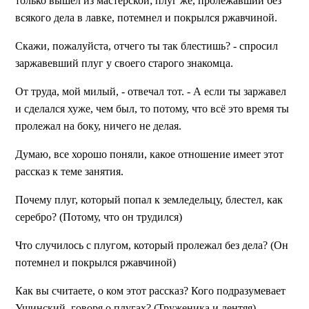
только вышел из мастерской; плуг же, пролежавший без
всякого дела в лавке, потемнел и покрылся ржавчиной.
Скажи, пожалуйста, отчего ты так блестишь? - спросил
заржавевший плуг у своего старого знакомца.
От труда, мой милый, - отвечал тот. - А если ты заржавел
и сделался хуже, чем был, то потому, что всё это время ты
пролежал на боку, ничего не делая.
Думаю, все хорошо поняли, какое отношение имеет этот
рассказ к теме занятия.
Почему плуг, который попал к земледельцу, блестел, как
серебро?
(Потому, что он трудился)
Что случилось с плугом, который пролежал без дела?
(Он
потемнел и покрылся ржавчиной)
Как вы считаете, о ком этот рассказ? Кого подразумевает
Ушинский, говоря о плугах?
(Труженика и лентяя)