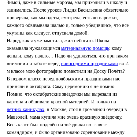
Зимой, даже в сильные морозы, мы приходили в школу и
занимались. После уроков Лидия Васильевна обязательно
проверяла, как мы одеты, смотрела, есть ли варежки,
каждого обвязывала шалью и, только убедившись, что все
укутаны как следует, отпускала домой.
Народ, как я уже заметила, жил небогато. Школа
оказывала нуждающимся
материальную помощь
: кому
деньги, кому пальто… Надо ли удивляться, что при таком
внимании и заботе перед
новогодними праздниками
во 2-
м классе мою фотографию поместили на Доску Почёта?
В первом классе перед ноябрьскими праздниками нас
приняли в октябрята. Саму церемонию я не помню.
Помню, что октябрятские звёздочки мы вырезали из
картона и обшивали красной материей. И только на
летних каникулах
, в Москве, стоя в громадной очереди в
Мавзолей, мама купила мне очень красивую звёздочку.
Весь класс был поделён на звёздочки во главе с
командиром, и было организовано соревнование между