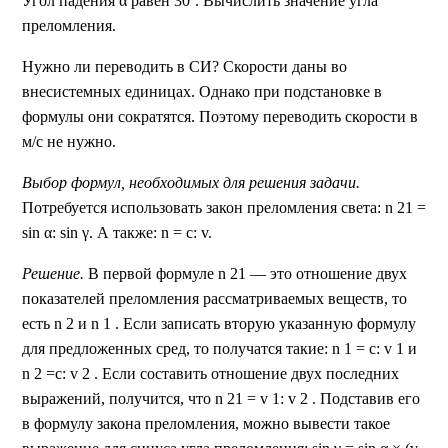
Угол падения α равен 30º. Вычислить значение угла
преломления.
Нужно ли переводить в СИ? Скорости даны во
внесистемных единицах. Однако при подстановке в
формулы они сократятся. Поэтому переводить скорости в
м/с не нужно.
Выбор формул, необходимых для решения задачи.
Потребуется использовать закон преломления света: n 21 =
sin α: sin γ. А также: n = с: v.
Решение.
В первой формуле n 21 — это отношение двух
показателей преломления рассматриваемых веществ, то
есть n 2 и n 1 . Если записать вторую указанную формулу
для предложенных сред, то получатся такие: n 1 = с: v 1 и
n 2 =с: v 2 . Если составить отношение двух последних
выражений, получится, что n 21 = v 1: v 2 . Подставив его
в формулу закона преломления, можно вывести такое