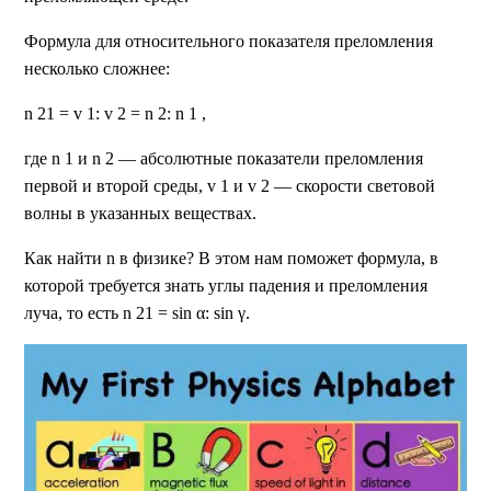
Формула для относительного показателя преломления
несколько сложнее:
n 21 = v 1: v 2 = n 2: n 1 ,
где n 1 и n 2 — абсолютные показатели преломления
первой и второй среды, v 1 и v 2 — скорости световой
волны в указанных веществах.
Как найти n в физике? В этом нам поможет формула, в
которой требуется знать углы падения и преломления
луча, то есть n 21 = sin α: sin γ.