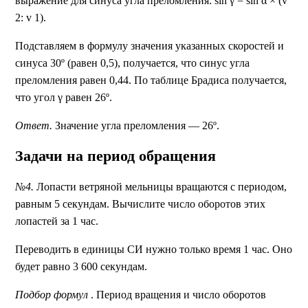
выражение для синуса угла преломления: sin γ = sin α × (v
2: v 1).
Подставляем в формулу значения указанных скоростей и
синуса 30º (равен 0,5), получается, что синус угла
преломления равен 0,44. По таблице Брадиса получается,
что угол γ равен 26º.
Ответ.
Значение угла преломления — 26º.
Задачи на период обращения
№4.
Лопасти ветряной мельницы вращаются с периодом,
равным 5 секундам. Вычислите число оборотов этих
лопастей за 1 час.
Переводить в единицы СИ нужно только время 1 час. Оно
будет равно 3 600 секундам.
Подбор формул
. Период вращения и число оборотов