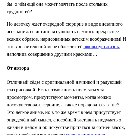
бы, о чём ещё она может мечтать после стольких
трудностей?
Но девочку ждёт очередной сюрприз в виде внезапного
осознания: её истинная сущность намного прекраснее
всяких образов, нарисованных детским воображением! И
это в значительной мере облегчит её
школьную жизнь
,
наполнив совершенно другими красками…
От автора
Отличный сёдзё с оригинальной начинкой и радующей
глаз рисовкой. Есть возможность посмеяться за
просмотром, присутствуют моменты, когда можно
посочувствовать героине, а также порадоваться за неё.
Это лёгкое аниме, но в то же время в нём присутствует
определённый смысл, способный заставить подумать о
жизни в целом и об искусстве прятаться за сотней масок,
столь необходимом в нашем
современном мире
.