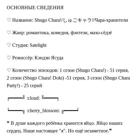
ОСНОВНЫЕ СВЕДЕНИЯ
♡ Название: Shugo Chara!/しゅごキャラ!/Чара-хранители
♡ Жанр: романтика, комедия, фэнтези, махо-сёдзё
♡ Студия: Satelight
♡ Режиссёр: Кэндзи Ясуда
♡ Количество эпизодов: 1 сезон (Shugo Chara!) - 51 серия,
2 сезон (Shugo Chara! Doki) -51 серия, 3 сезон (Shugo Chara
Party!) - 25 серий
┍━━━━╝ :cloud: ╚━━━━┑
┕━━━━╗ :cherry_blossom: ╔━━━━┙
❝ В душе каждого ребёнка хранится яйцо. Яйцо наших
сердец. Наше настоящее "я". Но ещё незаметное.❞