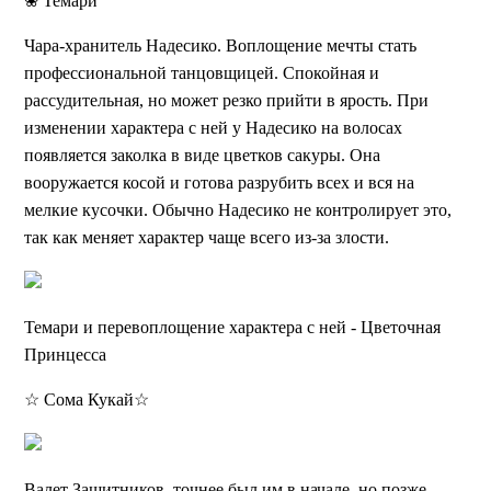
❀ Темари
Чара-хранитель Надесико. Воплощение мечты стать
профессиональной танцовщицей. Спокойная и
рассудительная, но может резко прийти в ярость. При
изменении характера с ней у Надесико на волосах
появляется заколка в виде цветков сакуры. Она
вооружается косой и готова разрубить всех и вся на
мелкие кусочки. Обычно Надесико не контролирует это,
так как меняет характер чаще всего из-за злости.
Темари и перевоплощение характера с ней - Цветочная
Принцесса
☆ Сома Кукай☆
Валет Защитников, точнее был им в начале, но позже