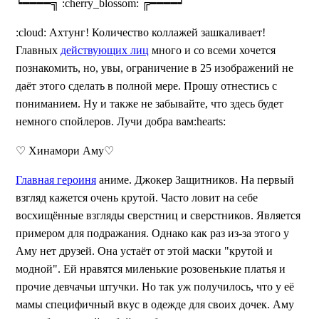
┕━━━━╗ :cherry_blossom: ╔━━━━┙
:cloud: Ахтунг! Количество коллажей зашкаливает!
Главных
действующих лиц
много и со всеми хочется
познакомить, но, увы, ограничение в 25 изображений не
даёт этого сделать в полной мере. Прошу отнестись с
пониманием. Ну и также не забывайте, что здесь будет
немного спойлеров. Лучи добра вам:hearts:
♡ Хинамори Аму♡
Главная героиня
аниме. Джокер Защитников. На первый
взгляд кажется очень крутой. Часто ловит на себе
восхищённые взгляды сверстниц и сверстников. Является
примером для подражания. Однако как раз из-за этого у
Аму нет друзей. Она устаёт от этой маски "крутой и
модной". Ей нравятся миленькие розовенькие платья и
прочие девчачьи штучки. Но так уж получилось, что у её
мамы специфичный вкус в одежде для своих дочек. Аму