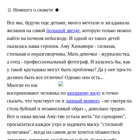
☺ Немного о сюжете ☻
Все мы, будучи еще детьми, много мечтали и загадывали
желания на самой
большой звезде
, которую только можно
найти на ночном небосводе. И одной из таких детей
оказалась наша героиня. Аму Хинамори - сильная,
стильная и неразговорчива. Мать девочки - журналистка,
а отец - профиссиональный фотограф. И казалось бы, как
у такой крутышки могут быть проблемы? Да у нее просто
должно быть все отлично! Однако они есть...
Многие из нас
воспринимают человека по
внешнему виду
и точно
сказать, что чувствует он в
данный момент
, - не смотря на
столь буйный и независимый образ -, довольно трудно.
Вот и наша милая Аму-тян устала жить "по сценарию",
просыпаться каждое утро и надевать маску "стильной
хулиганки", когда на самом деле хочется обзавестись
друзьями, перестать колебаться и быть более в себе