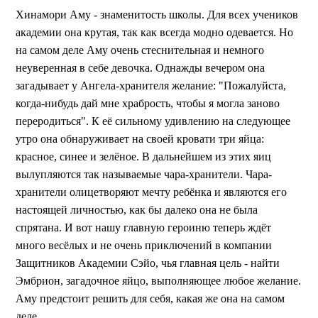
Хинамори Аму - знаменитость школы. Для всех учеников
академии она крутая, так как всегда модно одевается. Но
на самом деле Аму очень стеснительная и немного
неуверенная в себе девочка. Однажды вечером она
загадывает у Ангела-хранителя желание: "Пожалуйста,
когда-нибудь дай мне храбрость, чтобы я могла заново
переродиться". К её сильному удивлению на следующее
утро она обнаруживает на своей кровати три яйца:
красное, синее и зелёное. В дальнейшем из этих яиц
вылупляются так называемые чара-хранители. Чара-
хранители олицетворяют мечту ребёнка и являются его
настоящей личностью, как бы далеко она не была
спрятана. И вот нашу главную героиню теперь ждёт
много весёлых и не очень приключений в компании
Защитников Академии Сэйо, чья главная цель - найти
Эмбрион, загадочное яйцо, выполняющее любое желание.
Аму предстоит решить для себя, какая же она на самом
деле.