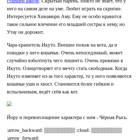
старшей школе
. Скрытый парень. Никто не знает, что у
него на самом деле на уме. Любит играть на скрипке.
Интересуется Хинамори Аму. Ему не особо нравится
такое сильное влечение его младшей сестры к нему, но
Утау он дорожит.
Чара-хранитель Икуто. Внешне похож на кота, да и
повадки у него кошачьи. Очень непоседливый, может
случайно взболтнуть чего лишнего. Очень привязан к
Икуто. Олицетворяет его мечту стать свободным. Когда
Икуто изменяет из-за того характер, то у него появляются
кошачьи уши и хвост. Становится более гибким и
вспыльчивым, ведёт себя как кот.
Йору и перевоплощение характера с ним - Чёрная Рысь.
:arrow_backward: ▒▒▒▒▒▒▒▒▒ :cloud: ▒▒▒▒▒▒▒▒▒
:arrow_forward: