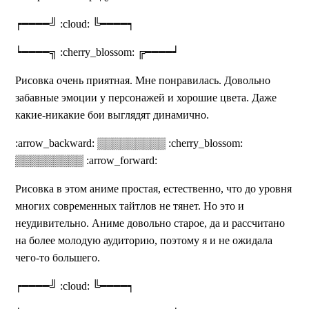
┍━━━━╝ :cloud: ╚━━━━┑
┕━━━━╗ :cherry_blossom: ╔━━━━┙
Рисовка очень приятная. Мне понравилась. Довольно
забавные эмоции у персонажей и хорошие цвета. Даже
какие-никакие бои выглядят динамично.
:arrow_backward: ▒▒▒▒▒▒▒▒▒ :cherry_blossom:
▒▒▒▒▒▒▒▒▒ :arrow_forward:
Рисовка в этом аниме простая, естественно, что до уровня
многих современных тайтлов не тянет. Но это и
неудивительно. Аниме довольно старое, да и рассчитано
на более молодую аудиторию, поэтому я и не ожидала
чего-то большего.
┍━━━━╝ :cloud: ╚━━━━┑