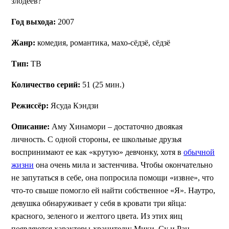
злодеев?
Год выхода:
2007
Жанр:
комедия, романтика, махо-сёдзё, сёдзё
Тип:
ТВ
Количество серий:
51 (25 мин.)
Режиссёр:
Ясуда Кэндзи
Описание:
Аму Хинамори – достаточно двоякая
личность. С одной стороны, ее школьные друзья
воспринимают ее как «крутую» девчонку, хотя в
обычной
жизни
она очень мила и застенчива. Чтобы окончательно
не запутаться в себе, она попросила помощи «извне», что
что-то свыше помогло ей найти собственное «Я». Наутро,
девушка обнаруживает у себя в кровати три яйца:
красного, зеленого и желтого цвета. Из этих яиц
появляются характеры-хранители: Мики, Су и Ран,