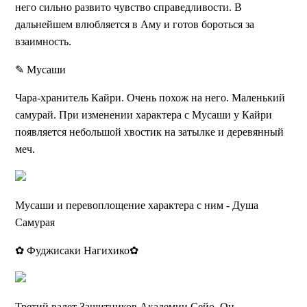
него сильно развито чувство справедливости. В
дальнейшем влюбляется в Аму и готов бороться за
взаимность.
✎ Мусаши
Чара-хранитель Кайри. Очень похож на него. Маленький
самурай. При изменении характера с Мусаши у Кайри
появляется небольшой хвостик на затылке и деревянный
меч.
Мусаши и перевоплощение характера с ним - Душа
Самурая
✿ Фуджисаки Нагихико✿
Третий валет Защитников Академии Сейо. Он