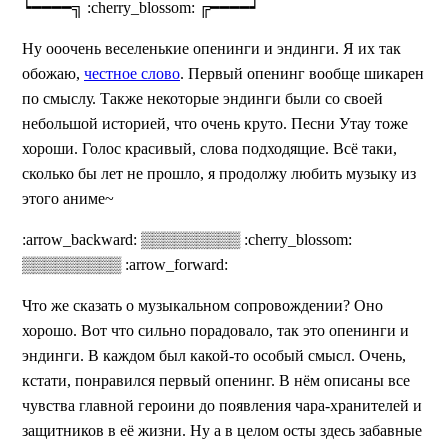
┕━━━━╗ :cherry_blossom: ╔━━━━┙
Ну ооочень веселенькие опенинги и эндинги. Я их так
обожаю,
честное слово
. Первый опенинг вообще шикарен
по смыслу. Также некоторые эндинги были со своей
небольшой историей, что очень круто. Песни Утау тоже
хороши. Голос красивый, слова подходящие. Всё таки,
сколько бы лет не прошло, я продолжу любить музыку из
этого аниме~
:arrow_backward: ▒▒▒▒▒▒▒▒▒ :cherry_blossom:
▒▒▒▒▒▒▒▒▒ :arrow_forward:
Что же сказать о музыкальном сопровождении? Оно
хорошо. Вот что сильно порадовало, так это опенинги и
эндинги. В каждом был какой-то особый смысл. Очень,
кстати, понравился первый опенинг. В нём описаны все
чувства главной героини до появления чара-хранителей и
защитников в её жизни. Ну а в целом осты здесь забавные