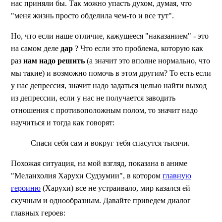
нас приняли бы. Так можно упасть духом, думая, что
"меня жизнь просто обделила чем-то и все тут".
Но, что если наше отличие, кажущееся "наказанием" - это
на самом деле
дар
? Что если это проблема, которую как
раз
нам надо решить
(а значит это вполне нормально, что
мы такие) и возможно помочь в этом другим? То есть если
у нас депрессия, значит надо задаться целью найти выход
из депрессии, если у нас не получается заводить
отношения с противоположным полом, то значит надо
научиться и тогда как говорят:
Cпаси себя сам и вокруг тебя спасутся тысячи.
Похожая ситуация, на мой взгляд, показана в аниме
"Меланхолия Харухи Судзумии", в котором
главную
героиню
(Харухи) все не устраивало, мир казался ей
скучным и однообразным. Давайте приведем диалог
главных героев: