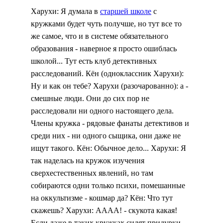
Харухи: Я думала в
старшей школе
с
кружками будет чуть получше, но тут все то
же самое, что и в системе обязательного
образования - наверное я просто ошиблась
школой... Тут есть клуб детективных
расследований. Кён (одноклассник Харухи):
Ну и как он тебе? Харухи (разочарованно): а -
смешные люди. Они до сих пор не
расследовали ни одного настоящего дела.
Члены кружка - рядовые фанаты детективов и
среди них - ни одного сыщика, они даже не
ищут такого. Кён: Обычное дело... Харухи: Я
так наделась на кружок изучения
сверхестественных явлений, но там
собираются одни только психи, помешанные
на оккультизме - кошмар да? Кён: Что тут
скажешь? Харухи: АААА! - скукота какая!
Если даже в таких кружках сидят придурки -