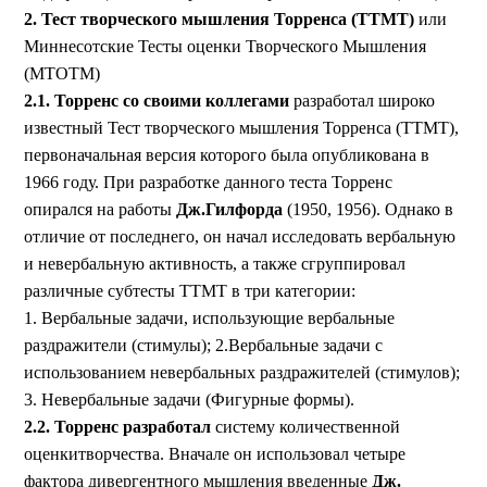
2. Тест творческого мышления Торренса (TTМT)
или
Миннесотские Тесты оценки Творческого Мышления
(MTОТМ)
2.1. Торренс со своими коллегами
разработал широко
известный Тест творческого мышления Торренса (TTМT),
первоначальная версия которого была опубликована в
1966 году. При разработке данного теста Торренс
опирался на работы
Дж.Гилфорда
(1950, 1956). Однако в
отличие от последнего, он начал исследовать вербальную
и невербальную активность, а также сгруппировал
различные субтесты TTМT в три категории:
1. Вербальные задачи, использующие вербальные
раздражители (стимулы); 2.Вербальные задачи с
использованием невербальных раздражителей (стимулов);
3. Невербальные задачи (Фигурные формы).
2.2. Торренс разработал
систему количественной
оценкитворчества. Вначале он использовал четыре
фактора дивергентного мышления введенные
Дж.