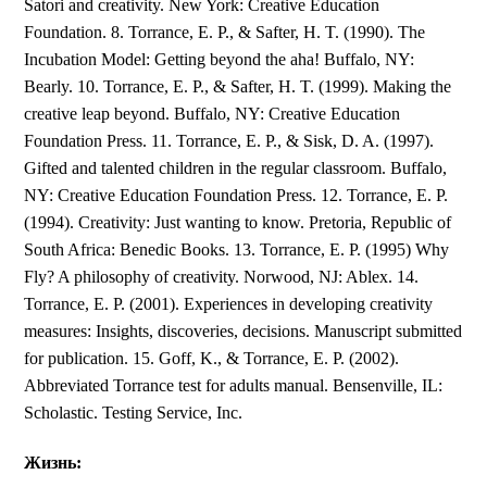
Satori and creativity. New York: Creative Education
Foundation. 8. Torrance, E. P., & Safter, H. T. (1990). The
Incubation Model: Getting beyond the aha! Buffalo, NY:
Bearly. 10. Torrance, E. P., & Safter, H. T. (1999). Making the
creative leap beyond. Buffalo, NY: Creative Education
Foundation Press. 11. Torrance, E. P., & Sisk, D. A. (1997).
Gifted and talented children in the regular classroom. Buffalo,
NY: Creative Education Foundation Press. 12. Torrance, E. P.
(1994). Creativity: Just wanting to know. Pretoria, Republic of
South Africa: Benedic Books. 13. Torrance, E. P. (1995) Why
Fly? A philosophy of creativity. Norwood, NJ: Ablex. 14.
Torrance, E. P. (2001). Experiences in developing creativity
measures: Insights, discoveries, decisions. Manuscript submitted
for publication. 15. Goff, K., & Torrance, E. P. (2002).
Abbreviated Torrance test for adults manual. Bensenville, IL:
Scholastic. Testing Service, Inc.
Жизнь: