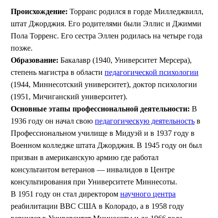
Происхождение:
Торранс родился в горде Милледжвилл,
штат Джорджия. Его родителями были Эллис и Джимми
Пола Торренс. Его сестра Эллен родилась на четыре года
позже.
Образование:
Бакалавр (1940, Университет Мерсера),
степень магистра в области
педагогической психологии
(1944, Миннесотcкий университет), доктор психологии
(1951, Мичиганский университет).
Основные этапы профессиональной деятельности:
В
1936 году он начал свою
педагогическую деятельность
в
Профессиональном училище в Мидуэй и в 1937 году в
Военном колледже штата Джорджия. В 1945 году он был
призван в американскую армию где работал
консультантом ветеранов — инвалидов в Центре
консультирования при Университете Миннесоты.
В 1951 году он стал директором
научного центра
реабилитации ВВС США в Колорадо, а в 1958 году