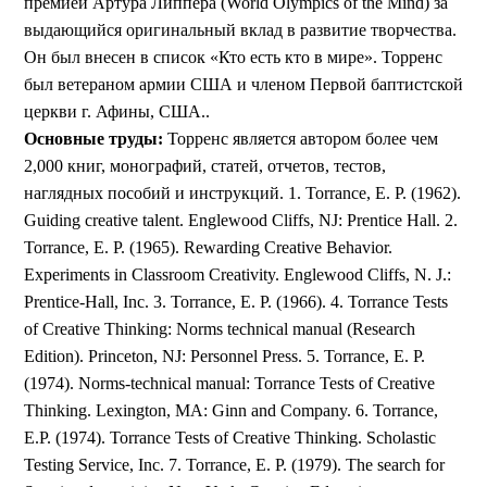
премией Артура Липпера (World Olympics of the Mind) за
выдающийся оригинальный вклад в развитие творчества.
Он был внесен в список «Кто есть кто в мире». Торренс
был ветераном армии США и членом Первой баптистской
церкви г. Афины, США..
Основные труды:
Торренс является автором более чем
2,000 книг, монографий, статей, отчетов, тестов,
наглядных пособий и инструкций. 1. Torrance, E. P. (1962).
Guiding creative talent. Englewood Cliffs, NJ: Prentice Hall. 2.
Torrance, E. P. (1965). Rewarding Creative Behavior.
Experiments in Classroom Creativity. Englewood Cliffs, N. J.:
Prentice-Hall, Inc. 3. Torrance, E. P. (1966). 4. Torrance Tests
of Creative Thinking: Norms technical manual (Research
Edition). Princeton, NJ: Personnel Press. 5. Torrance, E. P.
(1974). Norms-technical manual: Torrance Tests of Creative
Thinking. Lexington, MA: Ginn and Company. 6. Torrance,
E.P. (1974). Torrance Tests of Creative Thinking. Scholastic
Testing Service, Inc. 7. Torrance, E. P. (1979). The search for