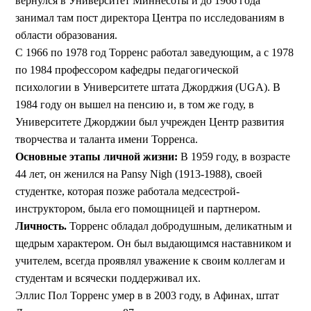
вернулся в Университет Миннесоты и до 1966 года
занимал там пост директора Центра по исследованиям в
области образования.
С 1966 по 1978 год Торренс работал заведующим, а с 1978
по 1984 профессором кафедры педагогической
психологии в Университете штата Джорджия (UGA). В
1984 году он вышел на пенсию и, в том же году, в
Университете Джорджии был учрежден Центр развития
творчества и таланта имени Торренса.
Основные этапы личной жизни:
В 1959 году, в возрасте
44 лет, он женился на Pansy Nigh (1913-1988), своей
студентке, которая позже работала медсестрой-
инструктором, была его помощницей и партнером.
Личность.
Торренс обладал добродушным, деликатным и
щедрым характером. Он был выдающимся наставником и
учителем, всегда проявлял уважение к своим коллегам и
студентам и всячески поддерживал их.
Эллис Пол Торренс умер в в 2003 году, в Афинах, штат