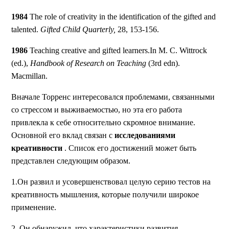
1984
The role of creativity in the identification of the gifted and
talented.
Gifted Child Quarterly,
28, 153-156.
1986
Teaching creative and gifted learners.In M. C. Wittrock
(ed.),
Handbook of Research on Teaching
(3rd edn).
Macmillan.
Вначале Торренс интересовался проблемами, связанными
со стрессом и выживаемостью, но эта его работа
привлекла к себе относительно скромное внимание.
Основной его вклад связан с
исследованиями
креативности
. Список его достижений может быть
представлен следующим образом.
1.Он развил и усовершенствовал целую серию тестов на
креативность мышления, которые получили широкое
применение.
2. Он обнаружил, что характеристики развития