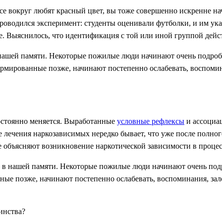
и все вокруг любят красный цвет, вы тоже совершенно искренне н
оводился эксперимент: студенты оценивали футболки, и им указ
е. Выяснилось, что идентификация с той или иной группой дейс
нашей памяти. Некоторые пожилые люди начинают очень подробн
формированные позже, начинают постепенно ослабевать, воспоми
постоянно меняется. Выработанные
условные рефлексы
и ассоциа
 лечения наркозависимых нередко бывает, что уже после полного
 объясняют возникновение наркотической зависимости в процес
 в нашей памяти. Некоторые пожилые люди начинают очень подр
ные позже, начинают постепенно ослабевать, воспоминания, зал
инства?