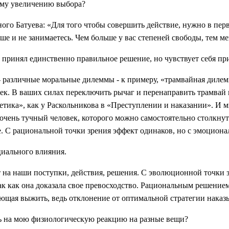
ому увеличению выбора?
ого Батуева: «Для того чтобы совершить действие, нужно в перв
ше и не занимаетесь. Чем больше у вас степеней свободы, тем м
н принял единственно правильное решение, но чувствует себя п
 различные моральные дилеммы - к примеру, «трамвайная дилемма
век. В ваших силах переключить рычаг и перенаправить трамвай 
метика», как у Раскольникова в «Преступлении и наказании». И 
т очень тучный человек, которого можно самостоятельно столкну
е. С рациональной точки зрения эффект одинаков, но с эмоциона
циального влияния.
ют на наши поступки, действия, решения. С эволюционной точки 
ак как она доказала свое превосходство. Рациональным решением
яющая выжить, ведь отклонение от оптимальной стратегии наказ
ть на мою физиологическую реакцию на разные вещи?