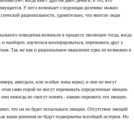
тиматум», когда вам с другом дают деньги, и тот, кто
возмущается. У него возникает следующая дилемма: можно
лассической рациональности, удивительно, что многие люди
ального поведения возникли в процессе эволюции тогда, когда
и наоборот, научиться кооперироваться, перенимать друг у
тым. Так же как и рациональное мышление едва ли возможно в
меру, амигдала, или особые зоны коры), и они не могут
и этом сами порой не могут переживать определенные эмоции.
ни никогда не смогут понять - каково пережить эти эмоции.
ачит, что он не будет испытывать эмоции. Отсутствие эмоций
 как ваши решения не будут подвержены всеобщей истерии. Но