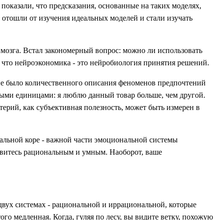
 показали, что предсказания, основанные на таких моделях,
 отошли от изучения идеальных моделей и стали изучать
мозга. Встал закономерный вопрос: можно ли использовать
, что нейроэкономика - это нейробиология принятия решений.
 Не было количественного описания феноменов предпочтений
ными единицами: я люблю данный товар больше, чем другой.
ерий, как субъективная полезность, может быть измерен в
альной коре - важной части эмоциональной системы
овитесь рациональным и умным. Наоборот, ваше
двух системах - рациональной и иррациональной, которые
го медленная. Когда, гуляя по лесу, вы видите ветку, похожую