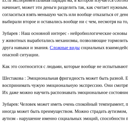
Есть экспериментальная парадигма, в которой изучается соотно
начинает, может эти деньги разделить так, как считает нужным
согласиться взять меньшую часть или вообще отказаться от ден
выбирали второе и оставались вообще ни с чем, несмотря на то
Зубарев : Наш основной интерес - нейробиологические основы
у животных выработались механизмы, позволяющие тормозить а
друга навыки и знания.
Сложные виды
социальных взаимодейст
опасной ситуации.
Как это соотносится с людьми, которые вообще не испытываю
Шестакова : Эмоциональная фригидность может быть разной. Ес
воспринимать чужую эмоциональную экспрессию. Они смотрят н
Их даже можно научить распознавать эмоциональное состояние
Зубарев: Человек может иметь очень спокойный темперамент, п
иногда может быть преимуществом. Можно страдать аутизмом, 
аутизм - нарушение именно социальных эмоций, способности п