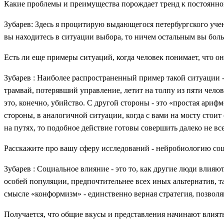
Какие проблемы и преимущества порождает тренд к постоянн
Зубарев: Здесь я процитирую выдающегося петербургского учен
вы находитесь в ситуации выбора, то ничем остальным вы боль
Есть ли еще примеры ситуаций, когда человек понимает, что о
Зубарев : Наиболее распространенный пример такой ситуации -
трамвай, потерявший управление, летит на толпу из пяти чело
это, конечно, убийство. С другой стороны - это «простая ариф
стороны, в аналогичной ситуации, когда с вами на мосту стои
на путях, то подобное действие готовы совершить далеко не вс
Расскажите про вашу сферу исследований - нейробиологию со
Зубарев : Социальное влияние - это то, как другие люди влия
особей популяции, предпочтительнее всех иных альтернатив, т
смысле «конформизм» - единственно верная стратегия, позвол
Получается, что общие вкусы и представления начинают влия