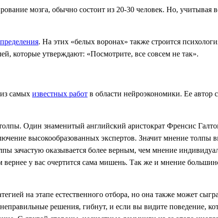
ирование мозга, обычно состоит из 20-30 человек. Но, учитывая 
спределения
. На этих «белых воронах» также строится психология
лей, которые утверждают: «Посмотрите, все совсем не так».
 из самых
известных работ
в области нейроэкономики. Ее автор с
ий толпы. Один знаменитый английский аристократ Френсис Галто
ключение высокообразованных экспертов. Значит мнение толпы 
олпы зачастую оказывается более верным, чем мнение индивидуа
 вернее у вас очертится сама мишень. Так же и мнение большинст
тегией на этапе естественного отбора, но она также может сыг
еправильные решения, гибнут, и если вы видите поведение, ко