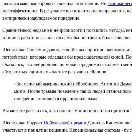
пытался максимизировать свое благосостояние. Но
экономичес
малоэффективны. В результате возникли такие направления, ка
эмпирически наблюдаемое поведение.
Сравнительно недавно в нейробиологии появились методы, кот
знания о работе мозга для того, чтобы построить более совер
Шестакова: Совсем недавно, если бы вы спросили экономиста:
потребителя, которые обладали бы предсказательной силой. П
Оказалось, что нейробиология может предложить количественн
абсолютных единицах - частоте разрядов нейронов.
«Знаменитый американский нейробиолог Антонио Дамасио
мозга. После травмы поведение таких людей становилос
поведение становится иррациональным»
Вы можете рассказать, как сильно эмоции влияют на принятие
Шестакова: Лауреат
Нобелевской премии
Дэниэль Канеман ввел
участвуют в принятии решений. Иррациональная система - быстр