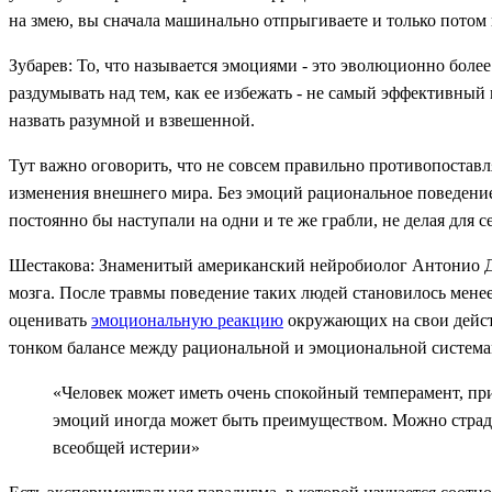
на змею, вы сначала машинально отпрыгиваете и только потом 
Зубарев: То, что называется эмоциями - это эволюционно более
раздумывать над тем, как ее избежать - не самый эффективны
назвать разумной и взвешенной.
Тут важно оговорить, что не совсем правильно противопостав
изменения внешнего мира. Без эмоций рациональное поведение
постоянно бы наступали на одни и те же грабли, не делая для 
Шестакова: Знаменитый американский нейробиолог Антонио Да
мозга. После травмы поведение таких людей становилось мене
оценивать
эмоциональную реакцию
окружающих на свои действ
тонком балансе между рациональной и эмоциональной система
«Человек может иметь очень спокойный темперамент, при
эмоций иногда может быть преимуществом. Можно страда
всеобщей истерии»