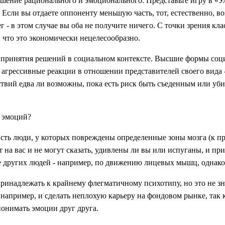
шение рационального и эмоционального. Представьте игру в «Уль
. Если вы отдаете оппоненту меньшую часть, тот, естественно, 
ег - в этом случае вы оба не получите ничего. С точки зрения к
, что это экономически нецелесообразно.
 принятия решений в социальном контексте. Высшие формы соци
грессивные реакции в отношении представителей своего вида - 
вий едва ли возможны, пока есть риск быть съеденным или уби
т эмоций?
ть люди, у которых повреждены определенные зоны мозга (к при
а вас и не могут сказать, удивлены ли вы или испуганы, и пр
 других людей - например, по движению лицевых мышц, однако о
ринадлежать к крайнему флегматичному психотипу, но это не зн
например, и сделать неплохую карьеру на фондовом рынке, так
онимать эмоции друг друга.