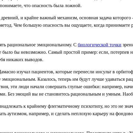
понимаете, что опасность была ложной.
 древний, и крайне важный механизм, основная задача которого 
й метод. Чем большую опасность вы ощущаете, когда принимаете
лять рациональное эмоциональному. С
биологической точки
зрени
 было бы невозможно. Самый простой пример: если, потерпев н
себя никаких выводов.
масио изучал пациентов, которые перенесли инсульт в орбитоф
е эмоциональным. Казалось, теперь им будут лучше удаваться р
ия, эти люди начали совершать глупые ошибки: например, начина
ми. Без эмоций вы не становитесь рациональным и умным. Наоб
надлежать к крайнему флегматичному психотипу, но это не значи
ть аутизмом, например, и сделать неплохую карьеру на фондово