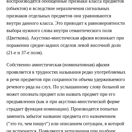
воспроизводятся обобщенные признаки класса предметов
(объектов) и вследствие неразличения сигнальных
признаков отдельных предметов они уравниваются
внутри данного класса. Это приводит к равновероятности
выбора нужного слова внутри семантического поля
(Цветкова). Акустико-мнестическая афазия возникает при
поражении средне-задних отделов левой височной доли
(21-е и 37-е поля).
Собственно амнестическая (номинативная) афазия
проявляется в трудностях называния редко употребляемых
в речи предметов при сохранности объема удерживаемого
речевого ряда на слух. По услышанному слову больной не
может опознать предмет или назвать предмет при его
предъявлении (как и при акустико-мнестической форме
страдает функция номинации). Производятся попытки
заменить забытое название предмета его назначением
("это то, чем пишут") или описанием ситуации, в которой
он встречается. Появляются затруднения при подборе