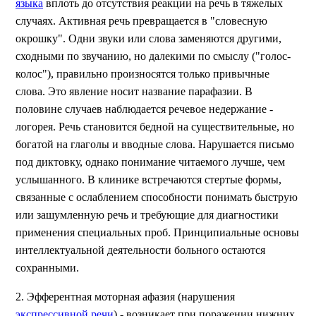
языка
вплоть до отсутствия реакции на речь в тяжелых
случаях. Активная речь превращается в "словесную
окрошку". Одни звуки или слова заменяются другими,
сходными по звучанию, но далекими по смыслу ("голос-
колос"), правильно произносятся только привычные
слова. Это явление носит название парафазии. В
половине случаев наблюдается речевое недержание -
логорея. Речь становится бедной на существительные, но
богатой на глаголы и вводные слова. Нарушается письмо
под диктовку, однако понимание читаемого лучше, чем
услышанного. В клинике встречаются стертые формы,
связанные с ослаблением способности понимать быструю
или зашумленную речь и требующие для диагностики
применения специальных проб. Принципиальные основы
интеллектуальной деятельности больного остаются
сохранными.
2. Эфферентная моторная афазия (нарушения
экспрессивной речи
) - возникает при поражении нижних