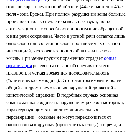
отделов коры премоторной области (44-е и частично 45-е
поля - зона Брока). При полном разрушении зоны больные
произносят только нечленораздельные звуки, но их
артикуляционные способности и понимание обращенной
к ним речи сохранены. Часто в устной речи остается лишь
одно слово или сочетание слов, произносимых с разной
интонацией, что является попыткой выразить свою
мысль. При менее грубых поражениях страдает
общая
организация
речевого акта - не обеспечивается его
плавность и четкая временная последовательность
("кинетическая мелодия"). Этот симптом входит в более
общий синдром премоторных нарушений движений -
кинетической апраксии. В подобных случаях основная
симптоматика сводится к нарушениям речевой моторики,
характеризующимся наличием двигательных
персевераций - больные не могут переключиться от
одного слова к другому (приступить к слову) и в речи, и
на письме. Паузы заполняются вводными, стереотипными