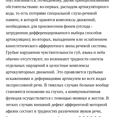
обусловливается, по-видимому, двумя принципиальными
обстоятельствами: во-первых, распадом артикуляторного
кода, то есть потерями специальной слухо-речевой
памяти, в которой хранятся комплексы движений,
необходимых для произнесения фонем (отсюда -
затруднения дифференцированного выбора способов
артикуляции); во-вторых, выпадением или ослаблением
кинестетического афферентного звена речевой системы.
Грубые нарушения чувствительности губ, языка и неба
обычно отсутствуют, но возникают трудности синтеза
отдельных ощущений в целостные комплексы
артикуляторных движений. Это проявляется грубыми
искажениями и деформациями артикулем во всех видах
экспрессивной речи. В тяжелых случаях больные вообще
становятся похожими на глухих, а коммуникативная
функция осуществляется с помощью мимики и жестов. В
легких случаях внешний дефект афферентной моторной
афазии состоит в трудностях различения звуков речи,