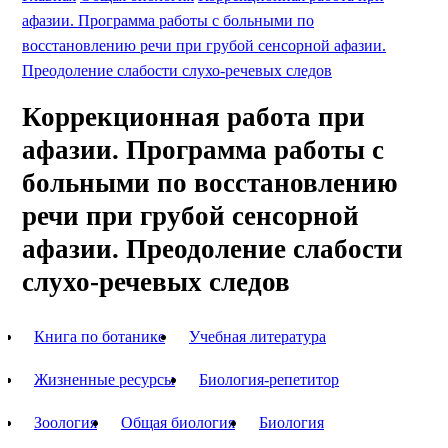
афазии. Программа работы с больными по
восстановлению речи при грубой сенсорной афазии.
Преодоление слабости слухо-речевых следов
Коррекционная работа при
афазии. Программа работы с
больными по восстановлению
речи при грубой сенсорной
афазии. Преодоление слабости
слухо-речевых следов
Книга по ботанике
Учебная литература
Жизненные ресурсы
Биология-репетитор
Зоология
Общая биология
Биология