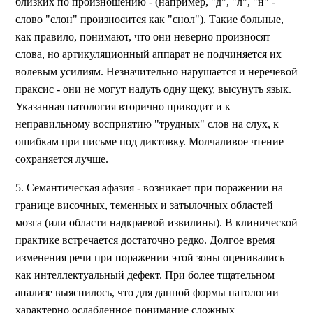
близких по произношению - (например, "д", "л", "н" -
слово "слон" произносится как "снол"). Такие больные,
как правило, понимают, что они неверно произносят
слова, но артикуляционный аппарат не подчиняется их
волевым усилиям. Незначительно нарушается и неречевой
праксис - они не могут надуть одну щеку, высунуть язык.
Указанная патология вторично приводит и к
неправильному восприятию "трудных" слов на слух, к
ошибкам при письме под диктовку. Молчаливое чтение
сохраняется лучше.
5. Семантическая афазия - возникает при поражении на
границе височных, теменных и затылочных областей
мозга (или области надкраевой извилины). В клинической
практике встречается достаточно редко. Долгое время
изменения речи при поражении этой зоны оценивались
как интеллектуальный дефект. При более тщательном
анализе выяснилось, что для данной формы патологии
характерно ослабленное понимание сложных