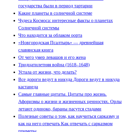
государства были в период тартарии
Какие планеты в солнечной системе
Чудеса Космоса: интересные факты о планетах
Солнечной системы
Что находится за облаком оорта
«Новгородская Псалтырь» — древнейшая
славянская книга
От чего умер левашов и его жена
Тридцатилетняя война (1618–1648)
Устала от жизни, что делать?
Все дороги ведут в никуда Дороги ведут в никуда
кастанеда
Самые главные цитаты. Цитаты про жизнь.
Афоризмы о жизни и жизненных ценностях. Орлы
летают одиноко, бараны пасутся стадами
Полезные советы о том, как научиться сарказму и
как на него отвечать Как отвечать с сарказмом
примеры