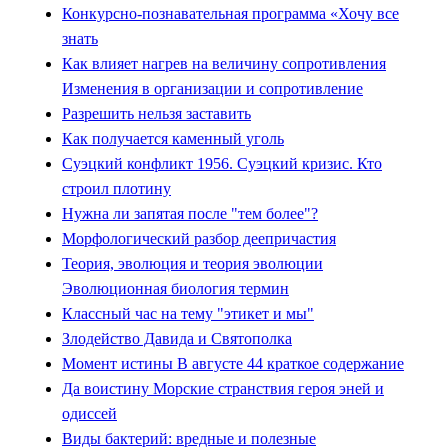
Конкурсно-познавательная программа «Хочу все
знать
Как влияет нагрев на величину сопротивления
Изменения в организации и сопротивление
Разрешить нельзя заставить
Как получается каменный уголь
Суэцкий конфликт 1956. Суэцкий кризис. Кто
строил плотину
Нужна ли запятая после "тем более"?
Морфологический разбор деепричастия
Теория, эволюция и теория эволюции
Эволюционная биология термин
Классный час на тему "этикет и мы"
Злодейство Давида и Святополка
Момент истины В августе 44 краткое содержание
Да воистину Морские странствия героя эней и
одиссей
Виды бактерий: вредные и полезные