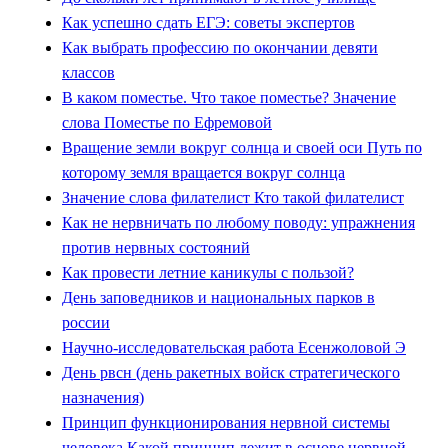
Как успешно сдать ЕГЭ: советы экспертов
Как выбрать профессию по окончании девяти
классов
В каком поместье. Что такое поместье? Значение
слова Поместье по Ефремовой
Вращение земли вокруг солнца и своей оси Путь по
которому земля вращается вокруг солнца
Значение слова филателист Кто такой филателист
Как не нервничать по любому поводу: упражнения
против нервных состояний
Как провести летние каникулы с пользой?
День заповедников и национальных парков в
россии
Научно-исследовательская работа Есенжоловой Э
День рвсн (день ракетных войск стратегического
назначения)
Принцип функционирования нервной системы
человека Какой принцип лежит в основе нервной