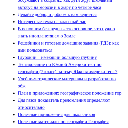
обсуждают в соцсетях, как дети ждут школьный
автобус на морозе и в жару по четыре часа
Делайте добро, и добром к вам вернется
Интересные темы на классный час
В основном безвредна – это основное, что нужно
знать инопланетянам о Земле
Решебники и готовые домашние задания (ГДЗ): как
ими пользоваться
Глубокий – имеющий большую глубину
Тестирование по Южной Америки тест по
географии (7 класс) на тему Южная америка тест 7
Учебно-методические материалы и разработки по
обж
План в приложениях географическое положение гор
Для газов показатель преломления определяют
относительно
Полезные приложения для школьников
Полезные материалы по географии География