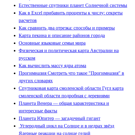
Естественные спутники планет Cолнечной системы
Как в Excel прибавить проценты к числу: секреты
расчетов
Как сравнить два отрезка: способы и примеры
Карта пекина и описание районов города
Основные языковые семьи мира
Физическая и политическая карта Австралии на
русском
Как вычислить массу ядра атома
Прогимназия Смотреть что такое "Прогимназия" в
других словарях
Спутниковая карта смоленской области Гугл карта
смоленской области подробная с деревнями
Планета Венера — общая характеристика и
интересные факты
Планета Юпитер — загадочный гигант
Углеродный цикл на Солнце и в недрах звёзд
Ядерные реакции на солнце гелий