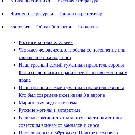
Книга по ботанике
Учебная литература
Жизненные ресурсы
Биология-репетитор
Зоология
Общая биология
Биология
Россия в войнах XIX века
Что ждет человечество, глобальное потепление или
глобальное похолодание?
Иван грозный самый гуманный правитель европы
Кто из европейских правителей был современником
ивана
Иван грозный самый гуманный правитель европы
Кто был современником ивана 3 в европе
Мариинская водная система
Русские могилы в антарктиде
В польше активисты пытаются спасти памятники
советским воинам от вандалов и сноса
Против живых и мёртвых: в Польше вступает в