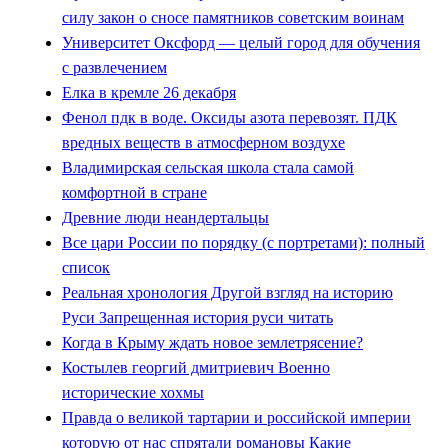
силу закон о сносе памятников советским воинам
Университет Оксфорд — целый город для обучения
с развлечением
Елка в кремле 26 декабря
Фенол пдк в воде. Оксиды азота перевозят. ПДК
вредных веществ в атмосферном воздухе
Владимирская сельская школа стала самой
комфортной в стране
Древние люди неандертальцы
Все цари России по порядку (с портретами): полный
список
Реальная хронология Другой взгляд на историю
Руси Запрещенная история руси читать
Когда в Крыму ждать новое землетрясение?
Костылев георгий дмитриевич Военно
исторические хохмы
Правда о великой тартарии и российской империи
которую от нас спрятали романовы Какие