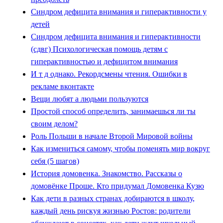
Синдром дефицита внимания и гиперактивности у
детей
Синдром дефицита внимания и гиперактивности
(сдвг) Психологическая помощь детям с
гиперактивностью и дефицитом внимания
И т д однако. Рекордсмены чтения. Ошибки в
рекламе вконтакте
Вещи любят а людьми пользуются
Простой способ определить, занимаешься ли ты
своим делом?
Роль Польши в начале Второй Мировой войны
Как измениться самому, чтобы поменять мир вокруг
себя (5 шагов)
История домовенка. Знакомство. Рассказы о
домовёнке Проше. Кто придумал Домовенка Кузю
Как дети в разных странах добираются в школу,
каждый день рискуя жизнью Ростов: родители