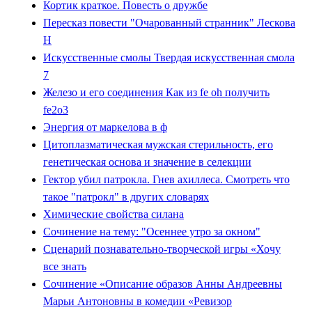
Кортик краткое. Повесть о дружбе
Пересказ повести "Очарованный странник" Лескова
Н
Искусственные смолы Твердая искусственная смола
7
Железо и его соединения Как из fe oh получить
fe2o3
Энергия от маркелова в ф
Цитоплазматическая мужская стерильность, его
генетическая основа и значение в селекции
Гектор убил патрокла. Гнев ахиллеса. Смотреть что
такое "патрокл" в других словарях
Химические свойства силана
Сочинение на тему: "Осеннее утро за окном"
Сценарий познавательно-творческой игры «Хочу
все знать
Cочинение «Описание образов Анны Андреевны
Марьи Антоновны в комедии «Ревизор