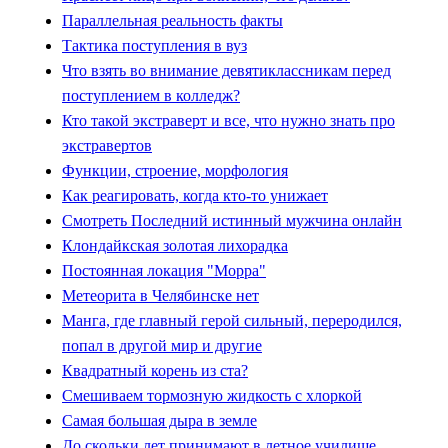
Параллельная реальность факты
Тактика поступления в вуз
Что взять во внимание девятиклассникам перед
поступлением в колледж?
Кто такой экстраверт и все, что нужно знать про
экстравертов
Функции, строение, морфология
Как реагировать, когда кто-то унижает
Смотреть Последний истинный мужчина онлайн
Клондайкская золотая лихорадка
Постоянная локация "Морра"
Метеорита в Челябинске нет
Манга, где главный герой сильный, переродился,
попал в другой мир и другие
Квадратный корень из ста?
Смешиваем тормозную жидкость с хлоркой
Самая большая дыра в земле
До скольки лет принимают в летное училище