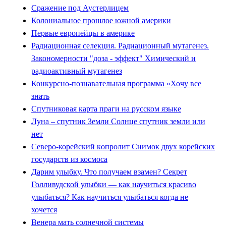
Сражение под Аустерлицем
Колониальное прошлое южной америки
Первые европейцы в америке
Радиационная селекция. Радиационный мутагенез.
Закономерности "доза - эффект" Химический и
радиоактивный мутагенез
Конкурсно-познавательная программа «Хочу все
знать
Спутниковая карта праги на русском языке
Луна – спутник Земли Солнце спутник земли или
нет
Северо-корейский кoпролит Снимок двух корейских
государств из космоса
Дарим улыбку. Что получаем взамен? Секрет
Голливудской улыбки — как научиться красиво
улыбаться? Как научиться улыбаться когда не
хочется
Венера мать солнечной системы