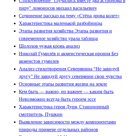
Стихотворение "случились вместе два астронома в
пиру" ломоносов михаил васильевич
Сочинение рассказ на тему «Стёпа дрова колет»
Характеристика маленькой разбойницы
Этапы развития хозяйства Этапы развития и
современное хозяйство урала таблица
Шолохов чужая кровь анализ
Николай Гумилёв и акмеистическая ирония Без
акмеистов гумилев
Анализ стихотворения Северянина “Не завидуй
другу” Не завидуй другу северянин свои чувства
Основные этапы развития жизни на земле
Кем быть — важно, но важнее — каким быть
Невозможно всегда быть героем эссе
Характеристика героя Дуня, Станционный
смотритель, Пушкин
Выявление зависимости между компонентами
природы примере отдельных районов