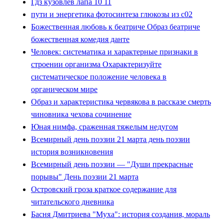
Гдз кузовлев лапа 10 11
пути и энергетика фотосинтеза глюкозы из с02
Божественная любовь к беатриче Образ беатриче
божественная комедия данте
Человек: систематика и характерные признаки в
строении организма Охарактеризуйте
систематическое положение человека в
органическом мире
Образ и характеристика червякова в рассказе смерть
чиновника чехова сочинение
Юная нимфа, сраженная тяжелым недугом
Всемирный день поэзии 21 марта день поэзии
история возникновения
Всемирный день поэзии — "Души прекрасные
порывы" День поэзии 21 марта
Островский гроза краткое содержание для
читательского дневника
Басня Дмитриева "Муха": история создания, мораль