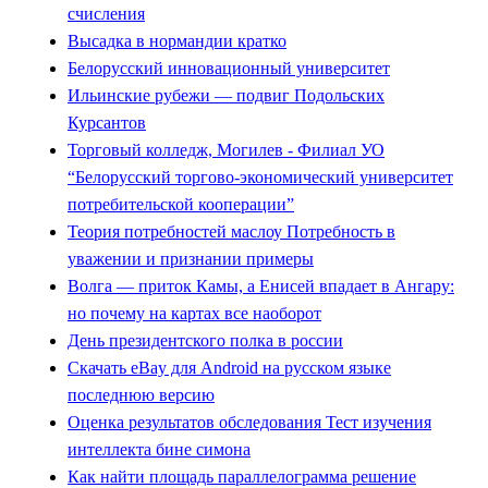
счисления
Высадка в нормандии кратко
Белорусский инновационный университет
Ильинские рубежи — подвиг Подольских
Курсантов
Торговый колледж, Могилев - Филиал УО
“Белорусский торгово-экономический университет
потребительской кооперации”
Теория потребностей маслоу Потребность в
уважении и признании примеры
Волга — приток Камы, а Енисей впадает в Ангару:
но почему на картах все наоборот
День президентского полка в россии
Скачать eBay для Android на русском языке
последнюю версию
Оценка результатов обследования Тест изучения
интеллекта бине симона
Как найти площадь параллелограмма решение