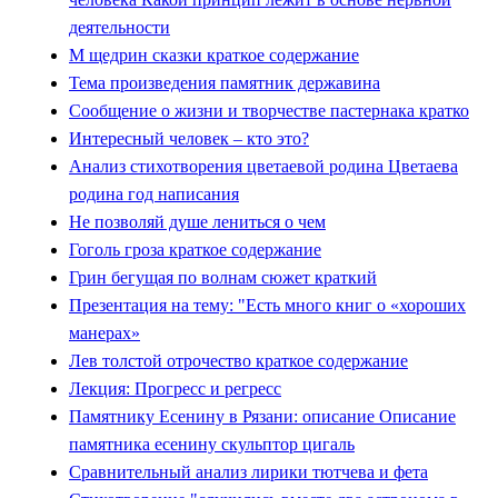
деятельности
М щедрин сказки краткое содержание
Тема произведения памятник державина
Сообщение о жизни и творчестве пастернака кратко
Интересный человек – кто это?
Анализ стихотворения цветаевой родина Цветаева
родина год написания
Не позволяй душе лениться о чем
Гоголь гроза краткое содержание
Грин бегущая по волнам сюжет краткий
Презентация на тему: "Есть много книг о «хороших
манерах»
Лев толстой отрочество краткое содержание
Лекция: Прогресс и регресс
Памятнику Есенину в Рязани: описание Описание
памятника есенину скульптор цигаль
Сравнительный анализ лирики тютчева и фета