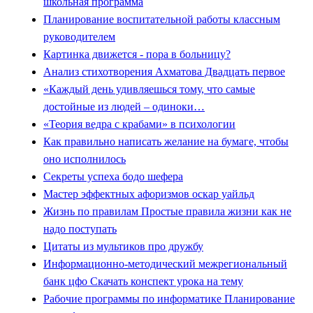
школьная программа
Планирование воспитательной работы классным
руководителем
Картинка движется - пора в больницу?
Анализ стихотворения Ахматова Двадцать первое
«Каждый день удивляешься тому, что самые
достойные из людей – одиноки…
«Теория ведра с крабами» в психологии
Как правильно написать желание на бумаге, чтобы
оно исполнилось
Секреты успеха бодо шефера
Мастер эффектных афоризмов оскар уайльд
Жизнь по правилам Простые правила жизни как не
надо поступать
Цитаты из мультиков про дружбу
Информационно-методический межрегиональный
банк цфо Скачать конспект урока на тему
Рабочие программы по информатике Планирование